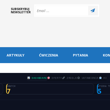
SUBSKRYBUJ
NEWSLETTER
ARTYKUŁY
ĆWICZENIA
PYTANIA
KO
DASHBOARD
OFERTY
ZRODLA
USTAWIENIA
AI
NOWYCH
WYSOKA T
7
5