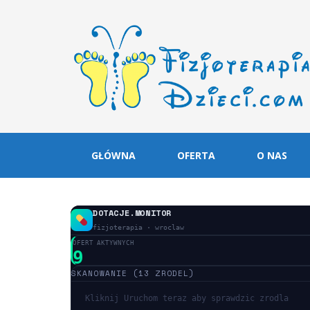
GŁÓWNA
OFERTA
O NAS
DOTACJE.MONITOR
fizjoterapia · wroclaw
OFERT AKTYWNYCH
9
SKANOWANIE (13 ZRODEL)
Kliknij Uruchom teraz aby sprawdzic zrodla