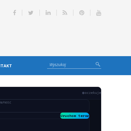
NTAKT
oczekuje
RAFNOSC
Uruchom teraz