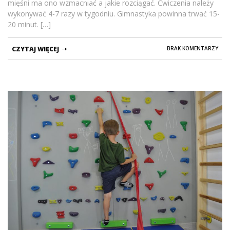
mięśni ma ono wzmacniać a jakie rozciągać. Ćwiczenia należy
wykonywać 4-7 razy w tygodniu. Gimnastyka powinna trwać 15-
20 minut. […]
CZYTAJ WIĘCEJ
BRAK KOMENTARZY