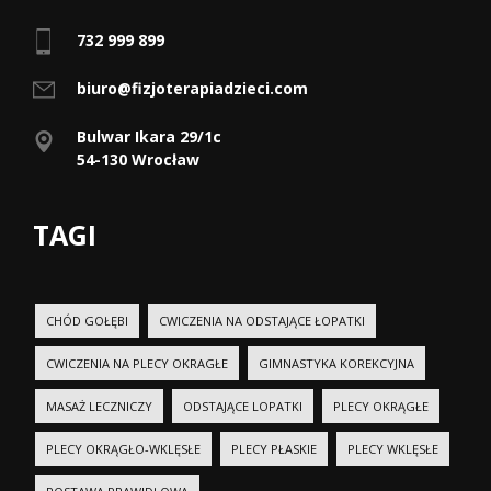
732 999 899
biuro@fizjoterapiadzieci.com
Bulwar Ikara 29/1c
54-130 Wrocław
TAGI
CHÓD GOŁĘBI
CWICZENIA NA ODSTAJĄCE ŁOPATKI
CWICZENIA NA PLECY OKRAGŁE
GIMNASTYKA KOREKCYJNA
MASAŻ LECZNICZY
ODSTAJĄCE LOPATKI
PLECY OKRĄGŁE
PLECY OKRĄGŁO-WKLĘSŁE
PLECY PŁASKIE
PLECY WKLĘSŁE