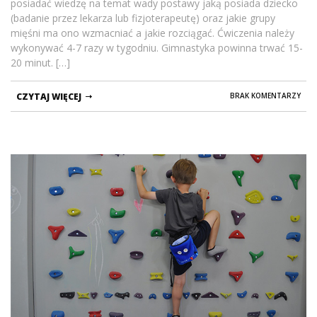
posiadać wiedzę na temat wady postawy jaką posiada dziecko
(badanie przez lekarza lub fizjoterapeutę) oraz jakie grupy
mięśni ma ono wzmacniać a jakie rozciągać. Ćwiczenia należy
wykonywać 4-7 razy w tygodniu. Gimnastyka powinna trwać 15-
20 minut. […]
CZYTAJ WIĘCEJ
BRAK KOMENTARZY