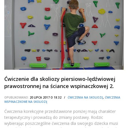
Ćwiczenie dla skoliozy piersiowo-lędźwiowej
prawostronnej na ściance wspinaczkowej 2.
OPUBLIKOWANO:
20 LIPCA 2017 O 18:32 /
ĆWICZENIA NA SKOLIOZĘ
,
ĆWICZENIA
WSPINACZKOWE NA SKOLIOZĘ
Ćwiczenia korekcyjne przedstawione poniżej mają charakter
terapeutyczny i prowadzą do zmiany postawy. Rodzic
wybierając poszczególne ćwiczenia dla swojego dziecka musi