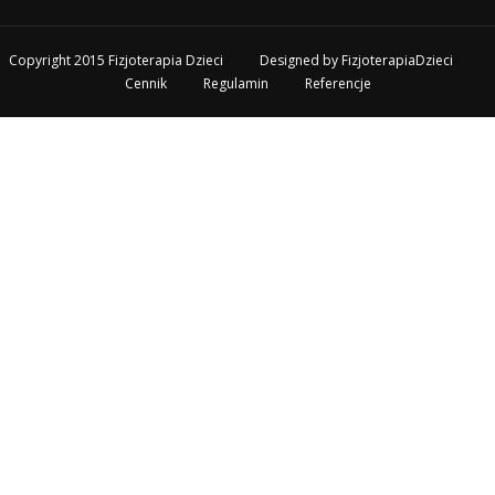
Copyright 2015 Fizjoterapia Dzieci
Designed by
FizjoterapiaDzieci
Cennik
Regulamin
Referencje