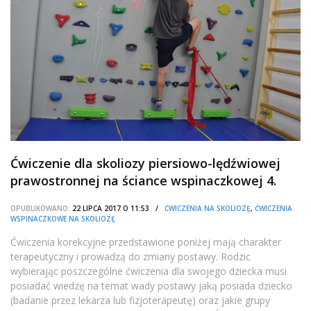
Ćwiczenie dla skoliozy piersiowo-lędźwiowej
prawostronnej na ściance wspinaczkowej 4.
OPUBLIKOWANO:
22 LIPCA 2017 O 11:53 /
ĆWICZENIA NA SKOLIOZĘ
,
ĆWICZENIA
WSPINACZKOWE NA SKOLIOZĘ
Ćwiczenia korekcyjne przedstawione poniżej mają charakter
terapeutyczny i prowadzą do zmiany postawy. Rodzic
wybierając poszczególne ćwiczenia dla swojego dziecka musi
posiadać wiedzę na temat wady postawy jaką posiada dziecko
(badanie przez lekarza lub fizjoterapeutę) oraz jakie grupy