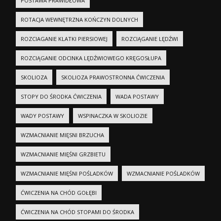
POSTAWA PRAWIDŁOWA
ROTACJA WEWNĘTRZNA KOŃCZYN DOLNYCH
ROZCIAGANIE KLATKI PIERSIOWEJ
ROZCIĄGANIE LĘDŹWI
ROZCIĄGANIE ODCINKA LĘDŹWIOWEGO KRĘGOSŁUPA
SKOLIOZA
SKOLIOZA PRAWOSTRONNA ĆWICZENIA
STOPY DO ŚRODKA ĆWICZENIA
WADA POSTAWY
WADY POSTAWY
WSPINACZKA W SKOLIOZIE
WZMACNIANIE MIĘSNI BRZUCHA
WZMACNIANIE MIĘŚNI GRZBIETU
WZMACNIANIE MIĘŚNI POŚLADKÓW
WZMACNIANIE POŚLADKÓW
ĆWICZENIA NA CHÓD GOŁĘBI
ĆWICZENIA NA CHÓD STOPAMI DO ŚRODKA