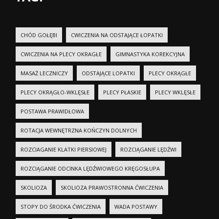
CHÓD GOŁĘBI
CWICZENIA NA ODSTAJĄCE ŁOPATKI
CWICZENIA NA PLECY OKRAGŁE
GIMNASTYKA KOREKCYJNA
MASAŻ LECZNICZY
ODSTAJĄCE LOPATKI
PLECY OKRĄGŁE
PLECY OKRĄGŁO-WKLĘSŁE
PLECY PŁASKIE
PLECY WKLĘSŁE
POSTAWA PRAWIDŁOWA
ROTACJA WEWNĘTRZNA KOŃCZYN DOLNYCH
ROZCIAGANIE KLATKI PIERSIOWEJ
ROZCIĄGANIE LĘDŹWI
ROZCIĄGANIE ODCINKA LĘDŹWIOWEGO KRĘGOSŁUPA
SKOLIOZA
SKOLIOZA PRAWOSTRONNA ĆWICZENIA
STOPY DO ŚRODKA ĆWICZENIA
WADA POSTAWY