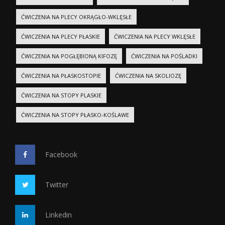
ĆWICZENIA NA PLECY OKRĄGŁO-WKLĘSŁE
ĆWICZENIA NA PLECY PŁASKIE
ĆWICZENIA NA PLECY WKLĘSŁE
ĆWICZENIA NA POGŁĘBIONĄ KIFOZĘ
ĆWICZENIA NA POŚLADKI
ĆWICZENIA NA PŁASKOSTOPIE
ĆWICZENIA NA SKOLIOZĘ
ĆWICZENIA NA STOPY PLASKIE
ĆWICZENIA NA STOPY PŁASKO-KOŚLAWE
Facebook
Twitter
Linkedin