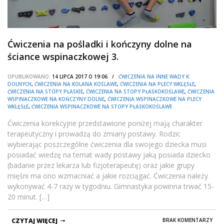
Ćwiczenia na pośladki i kończyny dolne na
ściance wspinaczkowej 3.
OPUBLIKOWANO:
14 LIPCA 2017 O 19:06 /
ĆWICZENIA NA INNE WADY K.
DOLNYCH
,
ĆWICZENIA NA KOLANA KOŚLAWE
,
ĆWICZENIA NA PLECY WKLĘSŁE
,
ĆWICZENIA NA STOPY PŁASKIE
,
ĆWICZENIA NA STOPY PŁASKOKOŚLAWE
,
ĆWICZENIA
WSPINACZKOWE NA KOŃCZYNY DOLNE
,
ĆWICZENIA WSPINACZKOWE NA PLECY
WKLĘSŁE
,
ĆWICZENIA WSPINACZKOWE NA STOPY PŁASKOKOŚLAWE
Ćwiczenia korekcyjne przedstawione poniżej mają charakter
terapeutyczny i prowadzą do zmiany postawy. Rodzic
wybierając poszczególne ćwiczenia dla swojego dziecka musi
posiadać wiedzę na temat wady postawy jaką posiada dziecko
(badanie przez lekarza lub fizjoterapeutę) oraz jakie grupy
mięśni ma ono wzmacniać a jakie rozciągać. Ćwiczenia należy
wykonywać 4-7 razy w tygodniu. Gimnastyka powinna trwać 15-
20 minut. […]
CZYTAJ WIĘCEJ
BRAK KOMENTARZY