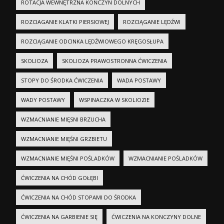
ROTACJA WEWNĘTRZNA KOŃCZYN DOLNYCH
ROZCIAGANIE KLATKI PIERSIOWEJ
ROZCIĄGANIE LĘDŹWI
ROZCIĄGANIE ODCINKA LĘDŹWIOWEGO KRĘGOSŁUPA
SKOLIOZA
SKOLIOZA PRAWOSTRONNA ĆWICZENIA
STOPY DO ŚRODKA ĆWICZENIA
WADA POSTAWY
WADY POSTAWY
WSPINACZKA W SKOLIOZIE
WZMACNIANIE MIĘSNI BRZUCHA
WZMACNIANIE MIĘŚNI GRZBIETU
WZMACNIANIE MIĘŚNI POŚLADKÓW
WZMACNIANIE POŚLADKÓW
ĆWICZENIA NA CHÓD GOŁĘBI
ĆWICZENIA NA CHÓD STOPAMI DO ŚRODKA
ĆWICZENIA NA GARBIENIE SIĘ
ĆWICZENIA NA KONCZYNY DOLNE