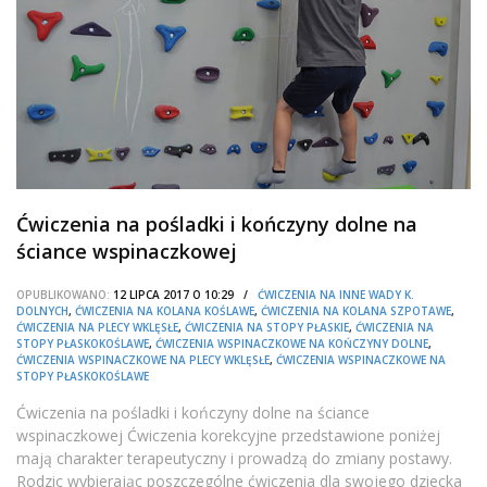
Ćwiczenia na pośladki i kończyny dolne na
ściance wspinaczkowej
OPUBLIKOWANO:
12 LIPCA 2017 O 10:29 /
ĆWICZENIA NA INNE WADY K.
DOLNYCH
,
ĆWICZENIA NA KOLANA KOŚLAWE
,
ĆWICZENIA NA KOLANA SZPOTAWE
,
ĆWICZENIA NA PLECY WKLĘSŁE
,
ĆWICZENIA NA STOPY PŁASKIE
,
ĆWICZENIA NA
STOPY PŁASKOKOŚLAWE
,
ĆWICZENIA WSPINACZKOWE NA KOŃCZYNY DOLNE
,
ĆWICZENIA WSPINACZKOWE NA PLECY WKLĘSŁE
,
ĆWICZENIA WSPINACZKOWE NA
STOPY PŁASKOKOŚLAWE
Ćwiczenia na pośladki i kończyny dolne na ściance
wspinaczkowej Ćwiczenia korekcyjne przedstawione poniżej
mają charakter terapeutyczny i prowadzą do zmiany postawy.
Rodzic wybierając poszczególne ćwiczenia dla swojego dziecka