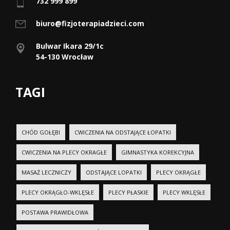
732 999 899
biuro@fizjoterapiadzieci.com
Bulwar Ikara 29/1c
54-130 Wrocław
TAGI
CHÓD GOŁĘBI
CWICZENIA NA ODSTAJĄCE ŁOPATKI
CWICZENIA NA PLECY OKRAGŁE
GIMNASTYKA KOREKCYJNA
MASAŻ LECZNICZY
ODSTAJĄCE LOPATKI
PLECY OKRĄGŁE
PLECY OKRĄGŁO-WKLĘSŁE
PLECY PŁASKIE
PLECY WKLĘSŁE
POSTAWA PRAWIDŁOWA