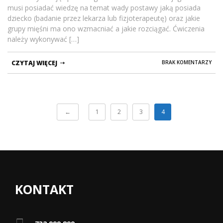
musi posiadać wiedzę na temat wady postawy jaką posiada
dziecko (badanie przez lekarza lub fizjoterapeutę) oraz jakie
grupy mięśni ma ono wzmacniać a jakie rozciągać. Ćwiczenia
należy wykonywać […]
CZYTAJ WIĘCEJ
BRAK KOMENTARZY
←
1
2
3
4
KONTAKT