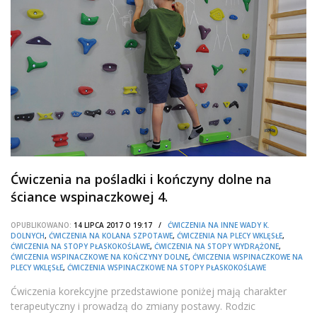
Ćwiczenia na pośladki i kończyny dolne na
ściance wspinaczkowej 4.
OPUBLIKOWANO:
14 LIPCA 2017 O 19:17 /
ĆWICZENIA NA INNE WADY K.
DOLNYCH
,
ĆWICZENIA NA KOLANA SZPOTAWE
,
ĆWICZENIA NA PLECY WKLĘSŁE
,
ĆWICZENIA NA STOPY PŁASKOKOŚLAWE
,
ĆWICZENIA NA STOPY WYDRĄŻONE
,
ĆWICZENIA WSPINACZKOWE NA KOŃCZYNY DOLNE
,
ĆWICZENIA WSPINACZKOWE NA
PLECY WKLĘSŁE
,
ĆWICZENIA WSPINACZKOWE NA STOPY PŁASKOKOŚLAWE
Ćwiczenia korekcyjne przedstawione poniżej mają charakter
terapeutyczny i prowadzą do zmiany postawy. Rodzic