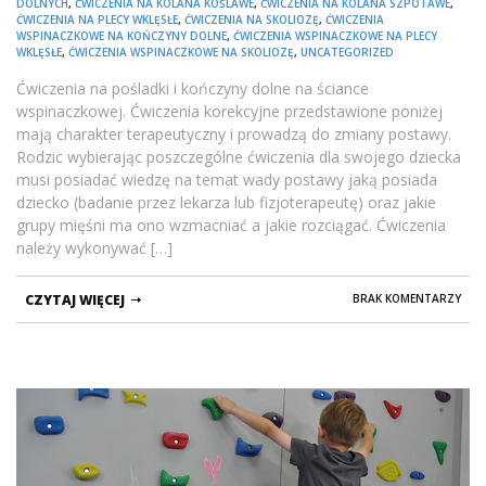
DOLNYCH
,
ĆWICZENIA NA KOLANA KOŚLAWE
,
ĆWICZENIA NA KOLANA SZPOTAWE
,
ĆWICZENIA NA PLECY WKLĘSŁE
,
ĆWICZENIA NA SKOLIOZĘ
,
ĆWICZENIA
WSPINACZKOWE NA KOŃCZYNY DOLNE
,
ĆWICZENIA WSPINACZKOWE NA PLECY
WKLĘSŁE
,
ĆWICZENIA WSPINACZKOWE NA SKOLIOZĘ
,
UNCATEGORIZED
Ćwiczenia na pośladki i kończyny dolne na ściance
wspinaczkowej. Ćwiczenia korekcyjne przedstawione poniżej
mają charakter terapeutyczny i prowadzą do zmiany postawy.
Rodzic wybierając poszczególne ćwiczenia dla swojego dziecka
musi posiadać wiedzę na temat wady postawy jaką posiada
dziecko (badanie przez lekarza lub fizjoterapeutę) oraz jakie
grupy mięśni ma ono wzmacniać a jakie rozciągać. Ćwiczenia
należy wykonywać […]
CZYTAJ WIĘCEJ
BRAK KOMENTARZY