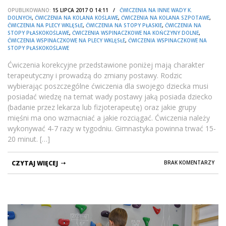
OPUBLIKOWANO:
15 LIPCA 2017 O 14:11 /
ĆWICZENIA NA INNE WADY K.
DOLNYCH
,
ĆWICZENIA NA KOLANA KOŚLAWE
,
ĆWICZENIA NA KOLANA SZPOTAWE
,
ĆWICZENIA NA PLECY WKLĘSŁE
,
ĆWICZENIA NA STOPY PŁASKIE
,
ĆWICZENIA NA
STOPY PŁASKOKOŚLAWE
,
ĆWICZENIA WSPINACZKOWE NA KOŃCZYNY DOLNE
,
ĆWICZENIA WSPINACZKOWE NA PLECY WKLĘSŁE
,
ĆWICZENIA WSPINACZKOWE NA
STOPY PŁASKOKOŚLAWE
Ćwiczenia korekcyjne przedstawione poniżej mają charakter
terapeutyczny i prowadzą do zmiany postawy. Rodzic
wybierając poszczególne ćwiczenia dla swojego dziecka musi
posiadać wiedzę na temat wady postawy jaką posiada dziecko
(badanie przez lekarza lub fizjoterapeutę) oraz jakie grupy
mięśni ma ono wzmacniać a jakie rozciągać. Ćwiczenia należy
wykonywać 4-7 razy w tygodniu. Gimnastyka powinna trwać 15-
20 minut. […]
CZYTAJ WIĘCEJ
BRAK KOMENTARZY