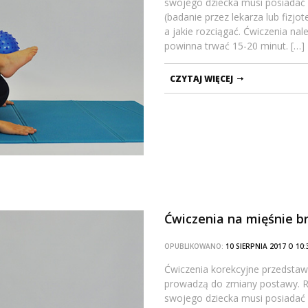
swojego dziecka musi posiadać
(badanie przez lekarza lub fizj
a jakie rozciągać. Ćwiczenia na
powinna trwać 15-20 minut. […]
CZYTAJ WIĘCEJ
Ćwiczenia na mięśnie b
OPUBLIKOWANO:
10 SIERPNIA 2017 O 1
Ćwiczenia korekcyjne przedstawi
prowadzą do zmiany postawy. Ro
swojego dziecka musi posiadać