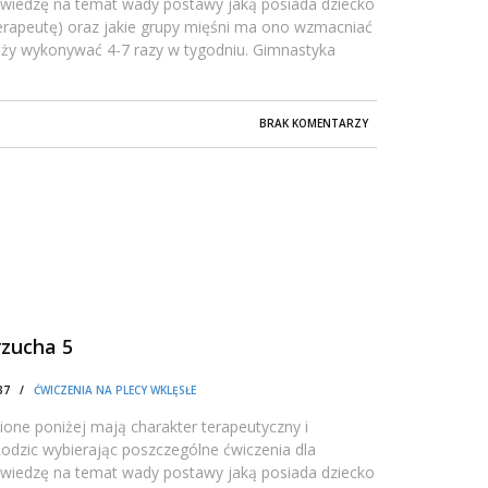
 wiedzę na temat wady postawy jaką posiada dziecko
oterapeutę) oraz jakie grupy mięśni ma ono wzmacniać
leży wykonywać 4-7 razy w tygodniu. Gimnastyka
BRAK KOMENTARZY
rzucha 5
0:37 /
ĆWICZENIA NA PLECY WKLĘSŁE
one poniżej mają charakter terapeutyczny i
dzic wybierając poszczególne ćwiczenia dla
 wiedzę na temat wady postawy jaką posiada dziecko