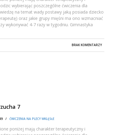
dzic wybierając poszczególne ćwiczenia dla
 wiedzę na temat wady postawy jaką posiada dziecko
oterapeutę) oraz jakie grupy mięśni ma ono wzmacniać
leży wykonywać 4-7 razy w tygodniu. Gimnastyka
BRAK KOMENTARZY
rzucha 7
1:49 /
ĆWICZENIA NA PLECY WKLĘSŁE
one poniżej mają charakter terapeutyczny i