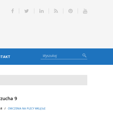
NTAKT
rzucha 9
1:58 /
ĆWICZENIA NA PLECY WKLĘSŁE