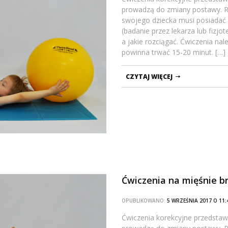
prowadzą do zmiany postawy. Ro
swojego dziecka musi posiadać
(badanie przez lekarza lub fizj
a jakie rozciągać. Ćwiczenia na
powinna trwać 15-20 minut. […]
CZYTAJ WIĘCEJ
Ćwiczenia na mięśnie b
OPUBLIKOWANO:
5 WRZEŚNIA 2017 O 1
Ćwiczenia korekcyjne przedstawi