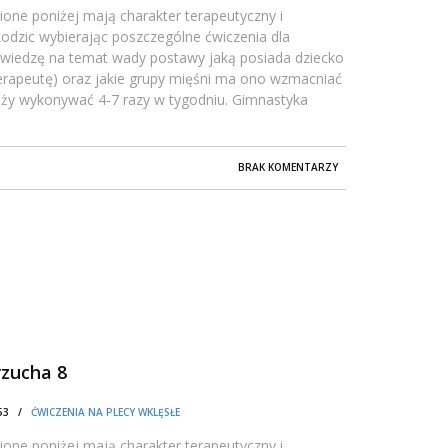
one poniżej mają charakter terapeutyczny i
dzic wybierając poszczególne ćwiczenia dla
 wiedzę na temat wady postawy jaką posiada dziecko
oterapeutę) oraz jakie grupy mięśni ma ono wzmacniać
leży wykonywać 4-7 razy w tygodniu. Gimnastyka
BRAK KOMENTARZY
rzucha 8
1:53 /
ĆWICZENIA NA PLECY WKLĘSŁE
one poniżej mają charakter terapeutyczny i