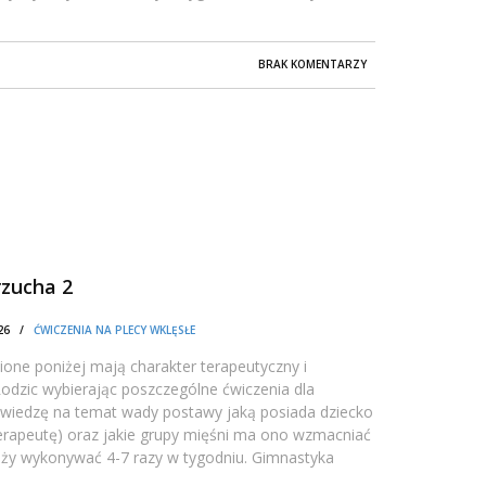
BRAK KOMENTARZY
rzucha 2
0:26 /
ĆWICZENIA NA PLECY WKLĘSŁE
one poniżej mają charakter terapeutyczny i
dzic wybierając poszczególne ćwiczenia dla
 wiedzę na temat wady postawy jaką posiada dziecko
oterapeutę) oraz jakie grupy mięśni ma ono wzmacniać
leży wykonywać 4-7 razy w tygodniu. Gimnastyka