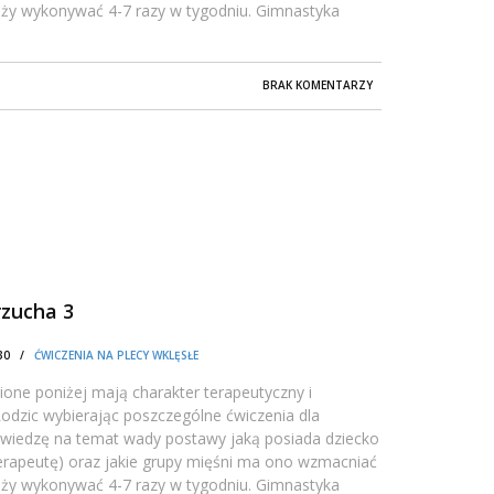
leży wykonywać 4-7 razy w tygodniu. Gimnastyka
BRAK KOMENTARZY
rzucha 3
0:30 /
ĆWICZENIA NA PLECY WKLĘSŁE
one poniżej mają charakter terapeutyczny i
dzic wybierając poszczególne ćwiczenia dla
 wiedzę na temat wady postawy jaką posiada dziecko
oterapeutę) oraz jakie grupy mięśni ma ono wzmacniać
leży wykonywać 4-7 razy w tygodniu. Gimnastyka