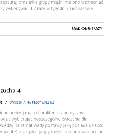
oterapeutę) oraz jakie grupy mięśni ma ono wzmacniać
leży wykonywać 4-7 razy w tygodniu. Gimnastyka
BRAK KOMENTARZY
rzucha 4
0:35 /
ĆWICZENIA NA PLECY WKLĘSŁE
one poniżej mają charakter terapeutyczny i
dzic wybierając poszczególne ćwiczenia dla
 wiedzę na temat wady postawy jaką posiada dziecko
oterapeutę) oraz jakie grupy mięśni ma ono wzmacniać