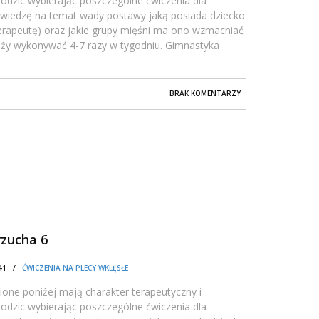
dzic wybierając poszczególne ćwiczenia dla
 wiedzę na temat wady postawy jaką posiada dziecko
oterapeutę) oraz jakie grupy mięśni ma ono wzmacniać
leży wykonywać 4-7 razy w tygodniu. Gimnastyka
BRAK KOMENTARZY
rzucha 6
1:41 /
ĆWICZENIA NA PLECY WKLĘSŁE
one poniżej mają charakter terapeutyczny i
dzic wybierając poszczególne ćwiczenia dla