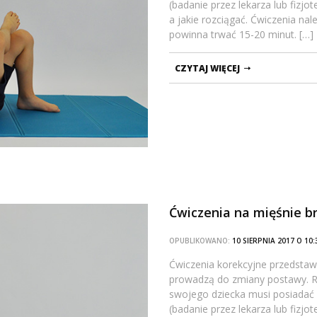
(badanie przez lekarza lub fizj
a jakie rozciągać. Ćwiczenia na
powinna trwać 15-20 minut. […]
CZYTAJ WIĘCEJ
Ćwiczenia na mięśnie b
OPUBLIKOWANO:
10 SIERPNIA 2017 O 1
Ćwiczenia korekcyjne przedstawi
prowadzą do zmiany postawy. Ro
swojego dziecka musi posiadać
(badanie przez lekarza lub fizj