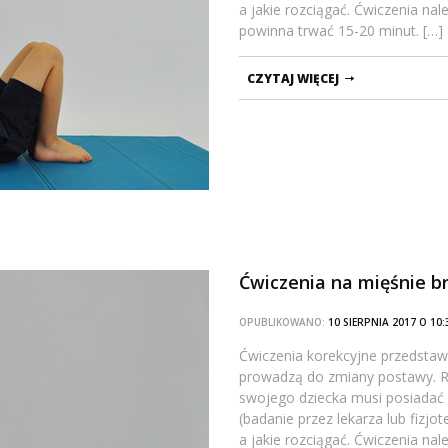
a jakie rozciągać. Ćwiczenia na
powinna trwać 15-20 minut. […]
CZYTAJ WIĘCEJ
Ćwiczenia na mięśnie b
OPUBLIKOWANO:
10 SIERPNIA 2017 O 1
Ćwiczenia korekcyjne przedstawi
prowadzą do zmiany postawy. Ro
swojego dziecka musi posiadać
(badanie przez lekarza lub fizj
a jakie rozciągać. Ćwiczenia na