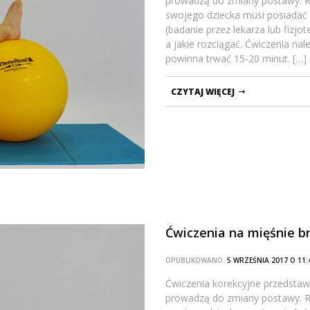
prowadzą do zmiany postawy. Ro
swojego dziecka musi posiadać
(badanie przez lekarza lub fizj
a jakie rozciągać. Ćwiczenia na
powinna trwać 15-20 minut. […]
CZYTAJ WIĘCEJ
Ćwiczenia na mięśnie b
OPUBLIKOWANO:
5 WRZEŚNIA 2017 O 1
Ćwiczenia korekcyjne przedstawi
prowadzą do zmiany postawy. Ro