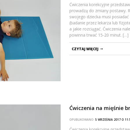
Ćwiczenia korekcyjne przedstawi
prowadzą do zmiany postawy. Ro
swojego dziecka musi posiadać
(badanie przez lekarza lub fizj
a jakie rozciągać. Ćwiczenia na
powinna trwać 15-20 minut. […]
CZYTAJ WIĘCEJ
Ćwiczenia na mięśnie b
OPUBLIKOWANO:
5 WRZEŚNIA 2017 O 1
Ćwiczenia korekcyjne przedstawi