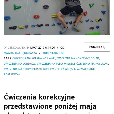
PODZIEL SIĘ
OPUBLIKOWANO:
14 LIPCA 2017 O 19:06 / OD
MAGDALENA BĘDKOWSKA
/
KOMENTARZE (0)
TAGS:
ĆWICZENIA NA KOLANA KOŚLAWE.
,
ĆWICZENIA NA KONCZYNY DOLNE
,
ĆWICZENIA NA LORDOZĘ
,
ĆWICZENIA NA PLECY WKLĘSŁE
,
ĆWICZENIA NA POŚLADKI
,
ĆWICZENIA NA STOPY PŁASKO-KOŚLAWE
,
PLECY WKLĘSŁE
,
WZMACNIANIE
POŚLADKÓW
Ćwiczenia korekcyjne
przedstawione poniżej mają