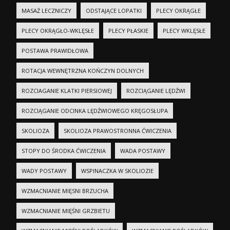
MASAŻ LECZNICZY
ODSTAJĄCE LOPATKI
PLECY OKRĄGŁE
PLECY OKRĄGŁO-WKLĘSŁE
PLECY PŁASKIE
PLECY WKLĘSŁE
POSTAWA PRAWIDŁOWA
ROTACJA WEWNĘTRZNA KOŃCZYN DOLNYCH
ROZCIAGANIE KLATKI PIERSIOWEJ
ROZCIĄGANIE LĘDŹWI
ROZCIĄGANIE ODCINKA LĘDŹWIOWEGO KRĘGOSŁUPA
SKOLIOZA
SKOLIOZA PRAWOSTRONNA ĆWICZENIA
STOPY DO ŚRODKA ĆWICZENIA
WADA POSTAWY
WADY POSTAWY
WSPINACZKA W SKOLIOZIE
WZMACNIANIE MIĘSNI BRZUCHA
WZMACNIANIE MIĘŚNI GRZBIETU