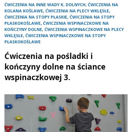
ĆWICZENIA NA INNE WADY K. DOLNYCH
,
ĆWICZENIA NA
KOLANA KOŚLAWE
,
ĆWICZENIA NA PLECY WKLĘSŁE
,
ĆWICZENIA NA STOPY PŁASKIE
,
ĆWICZENIA NA STOPY
PŁASKOKOŚLAWE
,
ĆWICZENIA WSPINACZKOWE NA
KOŃCZYNY DOLNE
,
ĆWICZENIA WSPINACZKOWE NA PLECY
WKLĘSŁE
,
ĆWICZENIA WSPINACZKOWE NA STOPY
PŁASKOKOŚLAWE
Ćwiczenia na pośladki i
kończyny dolne na ściance
wspinaczkowej 3.