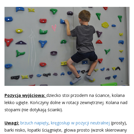
Pozycja wyjściowa:
dziecko stoi przodem na ściance, kolana
lekko ugięte. Kończyny dolne w rotacji zewnętrznej. Kolana nad
stopami (nie dotykają ścianki).
Uwagi:
brzuch napięty
,
kręgosłup w pozycji neutralnej
(prosty),
barki nisko, łopatki ściągnięte, głowa prosto (wzrok skierowany