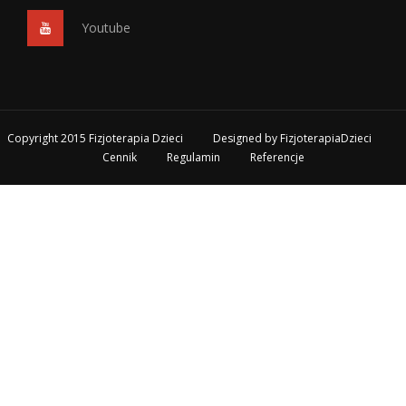
Youtube
Copyright 2015 Fizjoterapia Dzieci
Designed by
FizjoterapiaDzieci
Cennik
Regulamin
Referencje