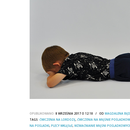
OPUBLIKOWANO:
8 WRZEŚNIA 2017 O 12:18 / OD
MAGDALENA BĘ
TAGS:
ĆWICZENIA NA LORDOZĘ
,
ĆWICZENIA NA MIĘŚNIE POŚLADKOW
NA POŚLADKI
,
PLECY WKLĘSŁE
,
WZMACNIANIE MIĘŚNI POŚLADKOWYC