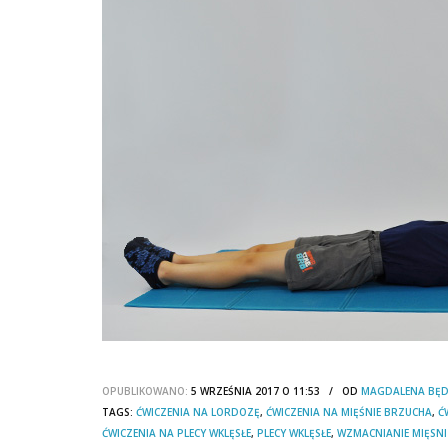
OPUBLIKOWANO:
5 WRZEŚNIA 2017 O 11:53 / OD
MAGDALENA BĘ
TAGS:
ĆWICZENIA NA LORDOZĘ
,
ĆWICZENIA NA MIĘŚNIE BRZUCHA
,
Ć
ĆWICZENIA NA PLECY WKLĘSŁE
,
PLECY WKLĘSŁE
,
WZMACNIANIE MIĘSN