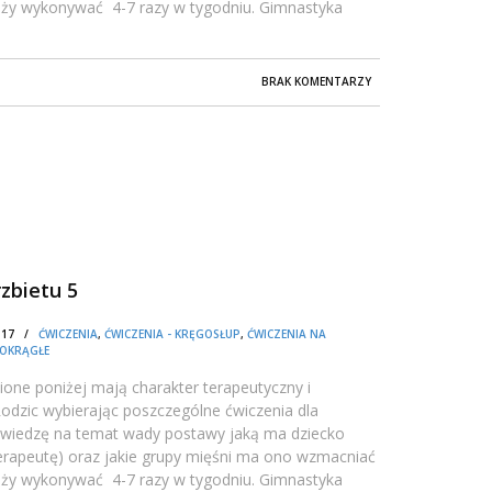
ależy wykonywać 4-7 razy w tygodniu. Gimnastyka
BRAK KOMENTARZY
zbietu 5
1:17 /
ĆWICZENIA
,
ĆWICZENIA - KRĘGOSŁUP
,
ĆWICZENIA NA
 OKRĄGŁE
one poniżej mają charakter terapeutyczny i
dzic wybierając poszczególne ćwiczenia dla
 wiedzę na temat wady postawy jaką ma dziecko
oterapeutę) oraz jakie grupy mięśni ma ono wzmacniać
ależy wykonywać 4-7 razy w tygodniu. Gimnastyka