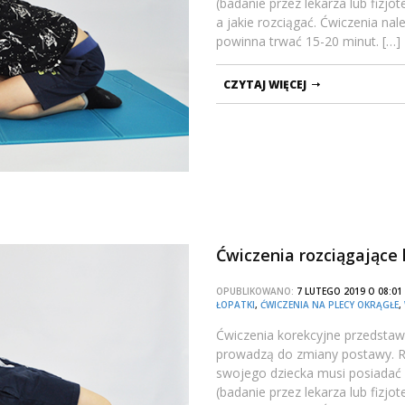
(badanie przez lekarza lub fizj
a jakie rozciągać. Ćwiczenia n
powinna trwać 15-20 minut. […]
CZYTAJ WIĘCEJ
Ćwiczenia rozciągające 
OPUBLIKOWANO:
7 LUTEGO 2019 O 08:
ŁOPATKI
,
ĆWICZENIA NA PLECY OKRĄGŁE
,
Ćwiczenia korekcyjne przedstawi
prowadzą do zmiany postawy. Ro
swojego dziecka musi posiadać
(badanie przez lekarza lub fizj