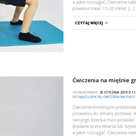
a jakie rozciągać. Ćwiczenia n
powinna trwać 15-20 minut. […]
CZYTAJ WIĘCEJ
Ćwiczenia na mięśnie gr
OPUBLIKOWANO:
25 STYCZNIA 2019 O 1
OSTAJĄCE ŁOPATKI
,
ĆWICZENIA NA PLECY
Ćwiczenia korekcyjne przedstawi
prowadzą do zmiany postawy. Ro
swojego dziecka musi posiadać
(badanie przez lekarza lub fizj
a jakie rozciągać. Ćwiczenia n