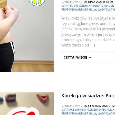
OPUBLIKOWANO:
28 LIPCA 2026 O 13:0
ŁOPATKI
,
ĆWICZENIA NA PLECY OKRĄGŁE
,
PROPONOWANE ARTYKUŁY
,
WADY KLATKI
Wielu rodziców, zauważając u s
czy zaokrąglone plecy, odrucho
jednak, że w większości przypa
praktycznym krokiem jest rozpoc
dziecięcego, który na co dzień 
warto zacząć od […]
CZYTAJ WIĘCEJ
Korekcja w siadzie. Po
OPUBLIKOWANO:
22 STYCZNIA 2025 O 1
OSTAJĄCE ŁOPATKI
,
ĆWICZENIA NA PLECY
PROPONOWANE ARTYKUŁY
,
WADY KLATKI