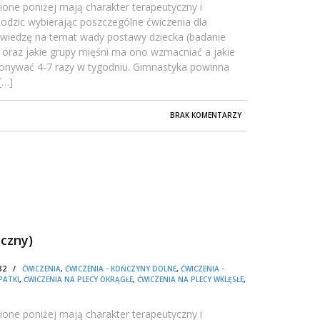
one poniżej mają charakter terapeutyczny i
dzic wybierając poszczególne ćwiczenia dla
 wiedzę na temat wady postawy dziecka (badanie
ę) oraz jakie grupy mięśni ma ono wzmacniać a jakie
konywać 4-7 razy w tygodniu. Gimnastyka powinna
[…]
BRAK KOMENTARZY
czny)
0:32 /
ĆWICZENIA
,
ĆWICZENIA - KOŃCZYNY DOLNE
,
ĆWICZENIA -
PATKI
,
ĆWICZENIA NA PLECY OKRĄGŁE
,
ĆWICZENIA NA PLECY WKLĘSŁE
,
one poniżej mają charakter terapeutyczny i