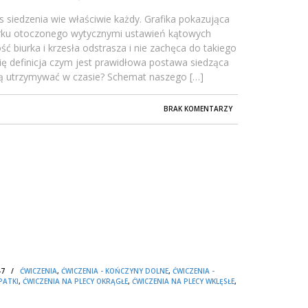
 siedzenia wie właściwie każdy. Grafika pokazująca
urku otoczonego wytycznymi ustawień kątowych
 biurka i krzesła odstrasza i nie zachęca do takiego
się definicja czym jest prawidłowa postawa siedząca
o ją utrzymywać w czasie? Schemat naszego […]
BRAK KOMENTARZY
:47 /
ĆWICZENIA
,
ĆWICZENIA - KOŃCZYNY DOLNE
,
ĆWICZENIA -
PATKI
,
ĆWICZENIA NA PLECY OKRĄGŁE
,
ĆWICZENIA NA PLECY WKLĘSŁE
,