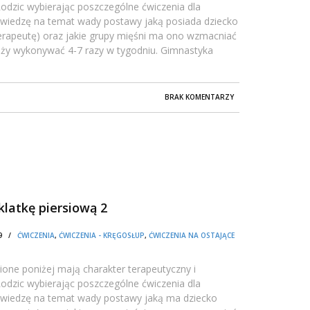
dzic wybierając poszczególne ćwiczenia dla
 wiedzę na temat wady postawy jaką posiada dziecko
oterapeutę) oraz jakie grupy mięśni ma ono wzmacniać
leży wykonywać 4-7 razy w tygodniu. Gimnastyka
BRAK KOMENTARZY
klatkę piersiową 2
:09 /
ĆWICZENIA
,
ĆWICZENIA - KRĘGOSŁUP
,
ĆWICZENIA NA OSTAJĄCE
one poniżej mają charakter terapeutyczny i
dzic wybierając poszczególne ćwiczenia dla
 wiedzę na temat wady postawy jaką ma dziecko