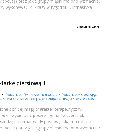
oterapeutę) oraz jakie grupy mięśni ma ono wzmacniać
ależy wykonywać 4-7 razy w tygodniu. Gimnastyka
2 KOMENTARZE
klatkę piersiową 1
01 /
ĆWICZENIA
,
ĆWICZENIA - KRĘGOSŁUP
,
ĆWICZENIA NA OSTAJĄCE
WADY KLATKI PIERSIOWEJ
,
WADY KRĘGOSŁUPA
,
WADY POSTAWY
one poniżej mają charakter terapeutyczny i
dzic wybierając poszczególne ćwiczenia dla
 wiedzę na temat wady postawy jaką ma dziecko
oterapeutę) oraz jakie grupy mięśni ma ono wzmacniać