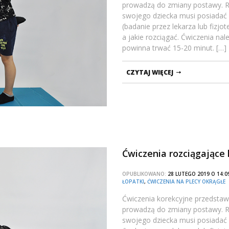
prowadzą do zmiany postawy. Ro
swojego dziecka musi posiadać
(badanie przez lekarza lub fizj
a jakie rozciągać. Ćwiczenia na
powinna trwać 15-20 minut. […]
CZYTAJ WIĘCEJ
Ćwiczenia rozciągające 
OPUBLIKOWANO:
28 LUTEGO 2019 O 14
ŁOPATKI
,
ĆWICZENIA NA PLECY OKRĄGŁE
Ćwiczenia korekcyjne przedstawi
prowadzą do zmiany postawy. Ro
swojego dziecka musi posiadać