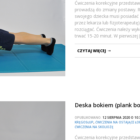
Ćwiczenia korekcyjne przedstawi
prowadzą do zmiany postawy. Ro
swojego dziecka musi posiadać
przez lekarza lub fizjoterapeut
rozciągać. Ćwiczenia należy wy
trwać 15-20 minut. W pierwszej 
CZYTAJ WIĘCEJ
Deska bokiem (plank bo
OPUBLIKOWANO:
12 SIERPNIA 2020 O 1
KRĘGOSŁUP
,
ĆWICZENIA NA OSTAJĄCE ŁO
ĆWICZENIA NA SKOLIOZĘ
Ćwiczenia korekcyjne przedstawi