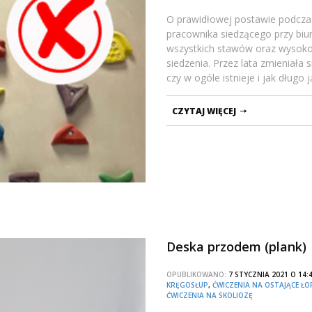
O prawidłowej postawie podczas
pracownika siedzącego przy bi
wszystkich stawów oraz wysokość
siedzenia. Przez lata zmieniała 
czy w ogóle istnieje i jak dług
CZYTAJ WIĘCEJ
Deska przodem (plank)
OPUBLIKOWANO:
7 STYCZNIA 2021 O 14
KRĘGOSŁUP
,
ĆWICZENIA NA OSTAJĄCE ŁO
ĆWICZENIA NA SKOLIOZĘ