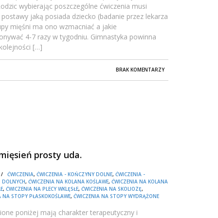
odzic wybierając poszczególne ćwiczenia musi
postawy jaką posiada dziecko (badanie przez lekarza
grupy mięśni ma ono wzmacniać a jakie
konywać 4-7 razy w tygodniu. Gimnastyka powinna
kolejności […]
BRAK KOMENTARZY
mięsień prosty uda.
5 /
ĆWICZENIA
,
ĆWICZENIA - KOŃCZYNY DOLNE
,
ĆWICZENIA -
. DOLNYCH
,
ĆWICZENIA NA KOLANA KOŚLAWE
,
ĆWICZENIA NA KOLANA
ŁE
,
ĆWICZENIA NA PLECY WKLĘSŁE
,
ĆWICZENIA NA SKOLIOZĘ
,
A NA STOPY PŁASKOKOŚLAWE
,
ĆWICZENIA NA STOPY WYDRĄŻONE
one poniżej mają charakter terapeutyczny i