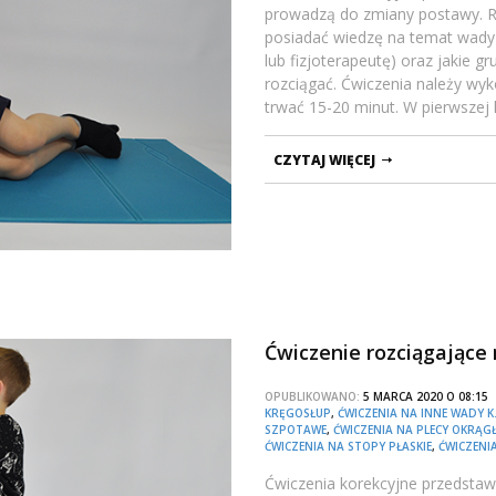
prowadzą do zmiany postawy. R
posiadać wiedzę na temat wady 
lub fizjoterapeutę) oraz jakie 
rozciągać. Ćwiczenia należy wy
trwać 15-20 minut. W pierwszej 
CZYTAJ WIĘCEJ
Ćwiczenie rozciągające 
OPUBLIKOWANO:
5 MARCA 2020 O 08:1
KRĘGOSŁUP
,
ĆWICZENIA NA INNE WADY K
SZPOTAWE
,
ĆWICZENIA NA PLECY OKRĄG
ĆWICZENIA NA STOPY PŁASKIE
,
ĆWICZENI
Ćwiczenia korekcyjne przedstawi