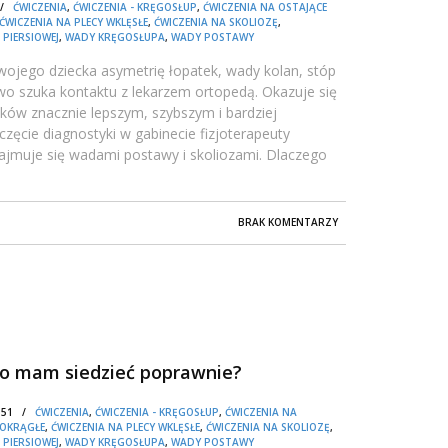
9 /
ĆWICZENIA
,
ĆWICZENIA - KRĘGOSŁUP
,
ĆWICZENIA NA OSTAJĄCE
ĆWICZENIA NA PLECY WKLĘSŁE
,
ĆWICZENIA NA SKOLIOZĘ
,
 PIERSIOWEJ
,
WADY KRĘGOSŁUPA
,
WADY POSTAWY
wojego dziecka asymetrię łopatek, wady kolan, stóp
wo szuka kontaktu z lekarzem ortopedą. Okazuje się
dków znacznie lepszym, szybszym i bardziej
zęcie diagnostyki w gabinecie fizjoterapeuty
zajmuje się wadami postawy i skoliozami. Dlaczego
BRAK KOMENTARZY
 co mam siedzieć poprawnie?
2:51 /
ĆWICZENIA
,
ĆWICZENIA - KRĘGOSŁUP
,
ĆWICZENIA NA
 OKRĄGŁE
,
ĆWICZENIA NA PLECY WKLĘSŁE
,
ĆWICZENIA NA SKOLIOZĘ
,
 PIERSIOWEJ
,
WADY KRĘGOSŁUPA
,
WADY POSTAWY