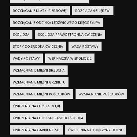
ROZCIAGANIE KLATKI PIERSIOWEJ
ROZCIĄGANIE LĘDŹWI
ROZCIĄGANIE ODCINKA LĘDŹWIOWEGO KRĘGOSŁUPA
SKOLIOZA
SKOLIOZA PRAWOSTRONNA ĆWICZENIA
STOPY DO ŚRODKA ĆWICZENIA
WADA POSTAWY
WADY POSTAWY
WSPINACZKA W SKOLIOZIE
WZMACNIANIE MIĘSNI BRZUCHA
WZMACNIANIE MIĘŚNI GRZBIETU
WZMACNIANIE MIĘŚNI POŚLADKÓW
WZMACNIANIE POŚLADKÓW
ĆWICZENIA NA CHÓD GOŁĘBI
ĆWICZENIA NA CHÓD STOPAMI DO ŚRODKA
ĆWICZENIA NA GARBIENIE SIĘ
ĆWICZENIA NA KONCZYNY DOLNE