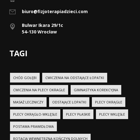
biuro@fizjoterapiadzieci.com
Bulwar Ikara 29/1c
54-130 Wrocław
TAGI
CHÓD GOŁĘBI
CWICZENIA NA ODSTAJĄCE ŁOPATKI
CWICZENIA NA PLECY OKRAGŁE
GIMNASTYKA KOREKCYJNA
MASAŻ LECZNICZY
ODSTAJĄCE LOPATKI
PLECY OKRĄGŁE
PLECY OKRĄGŁO-WKLĘSŁE
PLECY PŁASKIE
PLECY WKLĘSŁE
POSTAWA PRAWIDŁOWA
ROTACJA WEWNĘTRZNA KOŃCZYN DOLNYCH