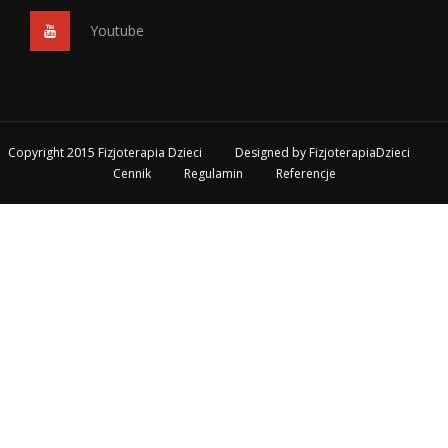
Youtube
Copyright 2015 Fizjoterapia Dzieci
Designed by
FizjoterapiaDzieci
Cennik
Regulamin
Referencje