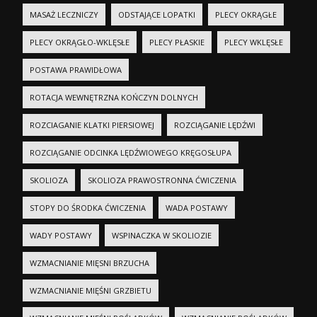
MASAŻ LECZNICZY
ODSTAJĄCE LOPATKI
PLECY OKRĄGŁE
PLECY OKRĄGŁO-WKLĘSŁE
PLECY PŁASKIE
PLECY WKLĘSŁE
POSTAWA PRAWIDŁOWA
ROTACJA WEWNĘTRZNA KOŃCZYN DOLNYCH
ROZCIAGANIE KLATKI PIERSIOWEJ
ROZCIĄGANIE LĘDŹWI
ROZCIĄGANIE ODCINKA LĘDŹWIOWEGO KRĘGOSŁUPA
SKOLIOZA
SKOLIOZA PRAWOSTRONNA ĆWICZENIA
STOPY DO ŚRODKA ĆWICZENIA
WADA POSTAWY
WADY POSTAWY
WSPINACZKA W SKOLIOZIE
WZMACNIANIE MIĘSNI BRZUCHA
WZMACNIANIE MIĘŚNI GRZBIETU