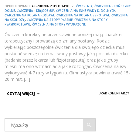
OPUBLIKOWANO:
4 GRUDNIA 2019 O 14:08 /
ĆWICZENIA
,
ĆWICZENIA - KOŃCZYNY
DOLNE
,
ĆWICZENIA - KRĘGOSŁUP
,
ĆWICZENIA NA INNE WADY K. DOLNYCH
,
ĆWICZENIA NA KOLANA KOŚLAWE
,
ĆWICZENIA NA KOLANA SZPOTAWE
,
ĆWICZENIA
NA SKOLIOZĘ
,
ĆWICZENIA NA STOPY PŁASKIE
,
ĆWICZENIA NA STOPY
PŁASKOKOŚLAWE
,
ĆWICZENIA NA STOPY WYDRĄŻONE
Ćwiczenia korekcyjne przedstawione poniżej mają charakter
terapeutyczny i prowadzą do zmiany postawy. Rodzic
wybierając poszczególne ćwiczenia dla swojego dziecka musi
posiadać wiedzę na temat wady postawy jaką posiada dziecko
(badanie przez lekarza lub fizjoterapeutę) oraz jakie grupy
mięśni ma ono wzmacniać a jakie rozciągać. Ćwiczenia należy
wykonywać 4-7 razy w tygodniu. Gimnastyka powinna trwać 15-
20 minut. […]
CZYTAJ WIĘCEJ
BRAK KOMENTARZY