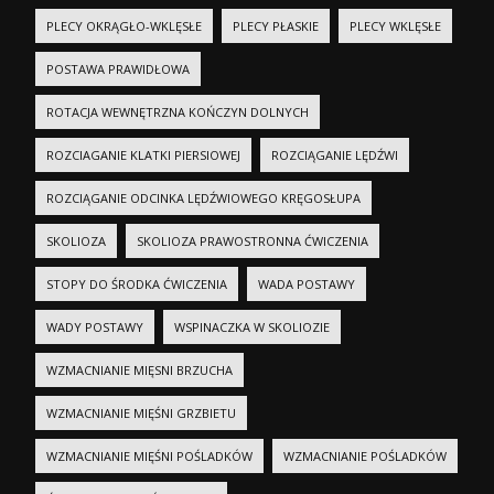
PLECY OKRĄGŁO-WKLĘSŁE
PLECY PŁASKIE
PLECY WKLĘSŁE
POSTAWA PRAWIDŁOWA
ROTACJA WEWNĘTRZNA KOŃCZYN DOLNYCH
ROZCIAGANIE KLATKI PIERSIOWEJ
ROZCIĄGANIE LĘDŹWI
ROZCIĄGANIE ODCINKA LĘDŹWIOWEGO KRĘGOSŁUPA
SKOLIOZA
SKOLIOZA PRAWOSTRONNA ĆWICZENIA
STOPY DO ŚRODKA ĆWICZENIA
WADA POSTAWY
WADY POSTAWY
WSPINACZKA W SKOLIOZIE
WZMACNIANIE MIĘSNI BRZUCHA
WZMACNIANIE MIĘŚNI GRZBIETU
WZMACNIANIE MIĘŚNI POŚLADKÓW
WZMACNIANIE POŚLADKÓW