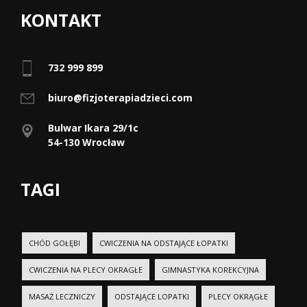
KONTAKT
732 999 899
biuro@fizjoterapiadzieci.com
Bulwar Ikara 29/1c
54-130 Wrocław
TAGI
CHÓD GOŁĘBI
CWICZENIA NA ODSTAJĄCE ŁOPATKI
CWICZENIA NA PLECY OKRAGŁE
GIMNASTYKA KOREKCYJNA
MASAŻ LECZNICZY
ODSTAJĄCE LOPATKI
PLECY OKRĄGŁE