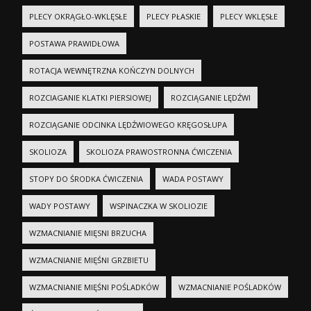
PLECY OKRĄGŁO-WKLĘSŁE
PLECY PŁASKIE
PLECY WKLĘSŁE
POSTAWA PRAWIDŁOWA
ROTACJA WEWNĘTRZNA KOŃCZYN DOLNYCH
ROZCIAGANIE KLATKI PIERSIOWEJ
ROZCIĄGANIE LĘDŹWI
ROZCIĄGANIE ODCINKA LĘDŹWIOWEGO KRĘGOSŁUPA
SKOLIOZA
SKOLIOZA PRAWOSTRONNA ĆWICZENIA
STOPY DO ŚRODKA ĆWICZENIA
WADA POSTAWY
WADY POSTAWY
WSPINACZKA W SKOLIOZIE
WZMACNIANIE MIĘSNI BRZUCHA
WZMACNIANIE MIĘŚNI GRZBIETU
WZMACNIANIE MIĘŚNI POŚLADKÓW
WZMACNIANIE POŚLADKÓW