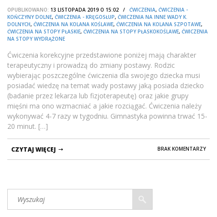
OPUBLIKOWANO:
13 LISTOPADA 2019 O 15:02 /
ĆWICZENIA
,
ĆWICZENIA -
KOŃCZYNY DOLNE
,
ĆWICZENIA - KRĘGOSŁUP
,
ĆWICZENIA NA INNE WADY K.
DOLNYCH
,
ĆWICZENIA NA KOLANA KOŚLAWE
,
ĆWICZENIA NA KOLANA SZPOTAWE
,
ĆWICZENIA NA STOPY PŁASKIE
,
ĆWICZENIA NA STOPY PŁASKOKOŚLAWE
,
ĆWICZENIA
NA STOPY WYDRĄŻONE
Ćwiczenia korekcyjne przedstawione poniżej mają charakter
terapeutyczny i prowadzą do zmiany postawy. Rodzic
wybierając poszczególne ćwiczenia dla swojego dziecka musi
posiadać wiedzę na temat wady postawy jaką posiada dziecko
(badanie przez lekarza lub fizjoterapeutę) oraz jakie grupy
mięśni ma ono wzmacniać a jakie rozciągać. Ćwiczenia należy
wykonywać 4-7 razy w tygodniu. Gimnastyka powinna trwać 15-
20 minut. […]
CZYTAJ WIĘCEJ
BRAK KOMENTARZY