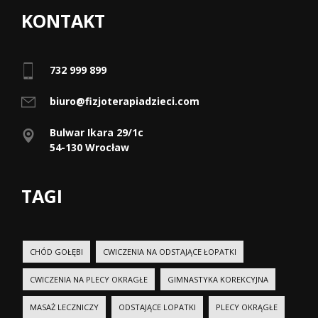
KONTAKT
732 999 899
biuro@fizjoterapiadzieci.com
Bulwar Ikara 29/1c
54-130 Wrocław
TAGI
CHÓD GOŁĘBI
CWICZENIA NA ODSTAJĄCE ŁOPATKI
CWICZENIA NA PLECY OKRAGŁE
GIMNASTYKA KOREKCYJNA
MASAŻ LECZNICZY
ODSTAJĄCE LOPATKI
PLECY OKRĄGŁE