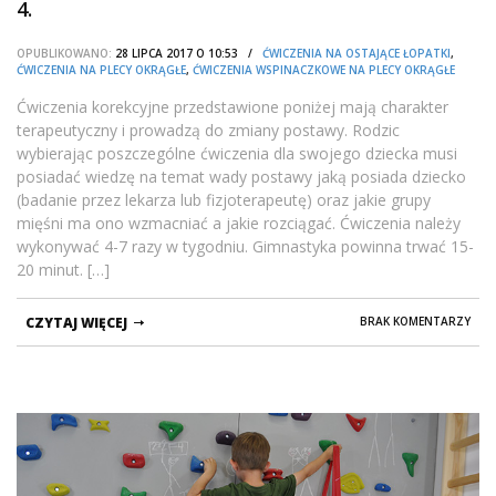
4.
OPUBLIKOWANO:
28 LIPCA 2017 O 10:53 /
ĆWICZENIA NA OSTAJĄCE ŁOPATKI
,
ĆWICZENIA NA PLECY OKRĄGŁE
,
ĆWICZENIA WSPINACZKOWE NA PLECY OKRĄGŁE
Ćwiczenia korekcyjne przedstawione poniżej mają charakter
terapeutyczny i prowadzą do zmiany postawy. Rodzic
wybierając poszczególne ćwiczenia dla swojego dziecka musi
posiadać wiedzę na temat wady postawy jaką posiada dziecko
(badanie przez lekarza lub fizjoterapeutę) oraz jakie grupy
mięśni ma ono wzmacniać a jakie rozciągać. Ćwiczenia należy
wykonywać 4-7 razy w tygodniu. Gimnastyka powinna trwać 15-
20 minut. […]
CZYTAJ WIĘCEJ
BRAK KOMENTARZY