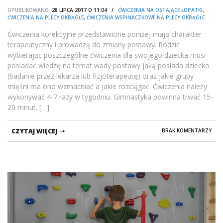
OPUBLIKOWANO:
28 LIPCA 2017 O 11:04 /
ĆWICZENIA NA OSTAJĄCE ŁOPATKI
,
ĆWICZENIA NA PLECY OKRĄGŁE
,
ĆWICZENIA WSPINACZKOWE NA PLECY OKRĄGŁE
Ćwiczenia korekcyjne przedstawione poniżej mają charakter
terapeutyczny i prowadzą do zmiany postawy. Rodzic
wybierając poszczególne ćwiczenia dla swojego dziecka musi
posiadać wiedzę na temat wady postawy jaką posiada dziecko
(badanie przez lekarza lub fizjoterapeutę) oraz jakie grupy
mięśni ma ono wzmacniać a jakie rozciągać. Ćwiczenia należy
wykonywać 4-7 razy w tygodniu. Gimnastyka powinna trwać 15-
20 minut. […]
CZYTAJ WIĘCEJ
BRAK KOMENTARZY