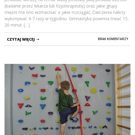
(badanie przez lekarza lub fizjoterapeutę) oraz jakie grupy
mięśni ma ono wzmacniać a jakie rozciągać. Ćwiczenia należy
wykonywać 4-7 razy w tygodniu. Gimnastyka powinna trwać 15-
20 minut. […]
CZYTAJ WIĘCEJ
BRAK KOMENTARZY