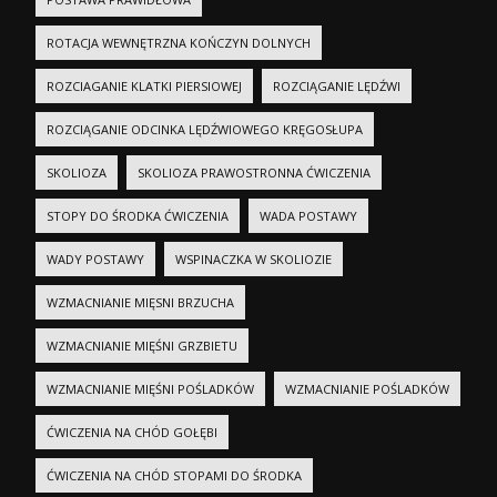
ROTACJA WEWNĘTRZNA KOŃCZYN DOLNYCH
ROZCIAGANIE KLATKI PIERSIOWEJ
ROZCIĄGANIE LĘDŹWI
ROZCIĄGANIE ODCINKA LĘDŹWIOWEGO KRĘGOSŁUPA
SKOLIOZA
SKOLIOZA PRAWOSTRONNA ĆWICZENIA
STOPY DO ŚRODKA ĆWICZENIA
WADA POSTAWY
WADY POSTAWY
WSPINACZKA W SKOLIOZIE
WZMACNIANIE MIĘSNI BRZUCHA
WZMACNIANIE MIĘŚNI GRZBIETU
WZMACNIANIE MIĘŚNI POŚLADKÓW
WZMACNIANIE POŚLADKÓW
ĆWICZENIA NA CHÓD GOŁĘBI
ĆWICZENIA NA CHÓD STOPAMI DO ŚRODKA