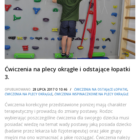
Ćwiczenia na plecy okrągłe i odstające łopatki
3.
OPUBLIKOWANO:
28 LIPCA 2017 O 10:46 /
ĆWICZENIA NA OSTAJĄCE ŁOPATKI
,
ĆWICZENIA NA PLECY OKRĄGŁE
,
ĆWICZENIA WSPINACZKOWE NA PLECY OKRĄGŁE
Ćwiczenia korekcyjne przedstawione poniżej mają charakter
terapeutyczny i prowadzą do zmiany postawy. Rodzic
wybierając poszczególne ćwiczenia dla swojego dziecka musi
posiadać wiedzę na temat wady postawy jaką posiada dziecko
(badanie przez lekarza lub fizjoterapeutę) oraz jakie grupy
mięśni ma ono wzmacniać a jakie rozciągać. Ćwiczenia należy