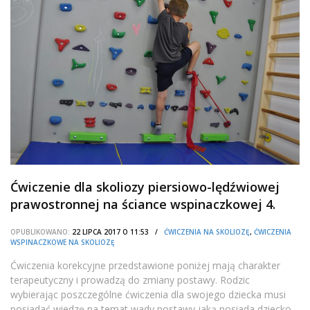
Ćwiczenie dla skoliozy piersiowo-lędźwiowej
prawostronnej na ściance wspinaczkowej 4.
OPUBLIKOWANO:
22 LIPCA 2017 O 11:53 /
ĆWICZENIA NA SKOLIOZĘ
,
ĆWICZENIA
WSPINACZKOWE NA SKOLIOZĘ
Ćwiczenia korekcyjne przedstawione poniżej mają charakter
terapeutyczny i prowadzą do zmiany postawy. Rodzic
wybierając poszczególne ćwiczenia dla swojego dziecka musi
posiadać wiedzę na temat wady postawy jaką posiada dziecko