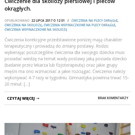
Ćwiczenie dla skoliozy piersiowej i pleców
okrągłych.
OPUBLIKOWANO:
22 LIPCA 2017 O 12:01 /
ĆWICZENIA NA PLECY OKRĄGŁE
,
ĆWICZENIA NA SKOLIOZĘ
,
ĆWICZENIA WSPINACZKOWE NA PLECY OKRĄGŁE
,
ĆWICZENIA WSPINACZKOWE NA SKOLIOZĘ
Ćwiczenia korekcyjne przedstawione poniżej mają charakter
terapeutyczny i prowadzą do zmiany postawy. Rodzic
wybierając poszczególne ćwiczenia dla swojego dziecka musi
posiadać wiedzę na temat wady postawy jaką posiada dziecko
(badanie przez lekarza lub fizjoterapeutę) oraz jakie grupy
mięśni ma ono wzmacniać a jakie rozciągać. Ćwiczenia należy
wykonywać 4-7 razy w tygodniu. Gimnastyka powinna trwać 15-
20 minut. […]
CZYTAJ WIĘCEJ
BRAK KOMENTARZY