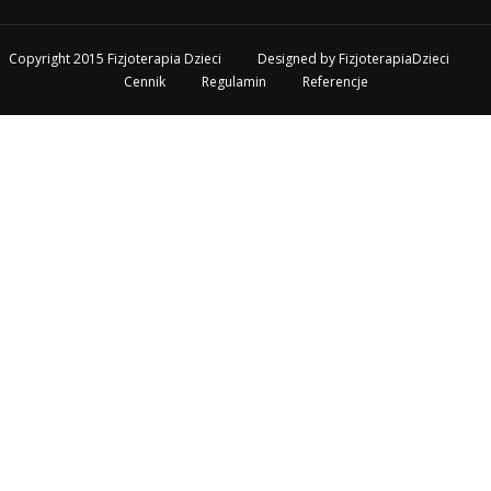
Copyright 2015 Fizjoterapia Dzieci
Designed by
FizjoterapiaDzieci
Cennik
Regulamin
Referencje