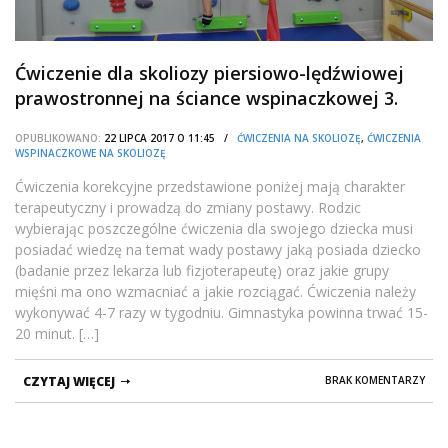
Ćwiczenie dla skoliozy piersiowo-lędźwiowej
prawostronnej na ściance wspinaczkowej 3.
OPUBLIKOWANO:
22 LIPCA 2017 O 11:45 /
ĆWICZENIA NA SKOLIOZĘ
,
ĆWICZENIA
WSPINACZKOWE NA SKOLIOZĘ
Ćwiczenia korekcyjne przedstawione poniżej mają charakter
terapeutyczny i prowadzą do zmiany postawy. Rodzic
wybierając poszczególne ćwiczenia dla swojego dziecka musi
posiadać wiedzę na temat wady postawy jaką posiada dziecko
(badanie przez lekarza lub fizjoterapeutę) oraz jakie grupy
mięśni ma ono wzmacniać a jakie rozciągać. Ćwiczenia należy
wykonywać 4-7 razy w tygodniu. Gimnastyka powinna trwać 15-
20 minut. […]
CZYTAJ WIĘCEJ
BRAK KOMENTARZY