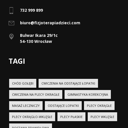
732 999 899
biuro@fizjoterapiadzieci.com
Bulwar Ikara 29/1c
54-130 Wrocław
TAGI
CHÓD GOŁĘBI
CWICZENIA NA ODSTAJĄCE ŁOPATKI
CWICZENIA NA PLECY OKRAGŁE
GIMNASTYKA KOREKCYJNA
MASAŻ LECZNICZY
ODSTAJĄCE LOPATKI
PLECY OKRĄGŁE
PLECY OKRĄGŁO-WKLĘSŁE
PLECY PŁASKIE
PLECY WKLĘSŁE
POSTAWA PRAWIDŁOWA