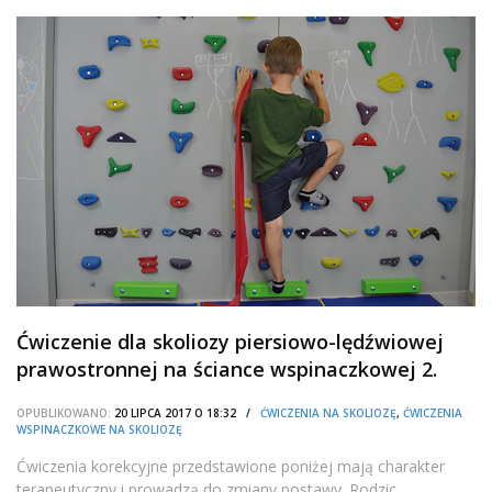
Ćwiczenie dla skoliozy piersiowo-lędźwiowej
prawostronnej na ściance wspinaczkowej 2.
OPUBLIKOWANO:
20 LIPCA 2017 O 18:32 /
ĆWICZENIA NA SKOLIOZĘ
,
ĆWICZENIA
WSPINACZKOWE NA SKOLIOZĘ
Ćwiczenia korekcyjne przedstawione poniżej mają charakter
terapeutyczny i prowadzą do zmiany postawy. Rodzic