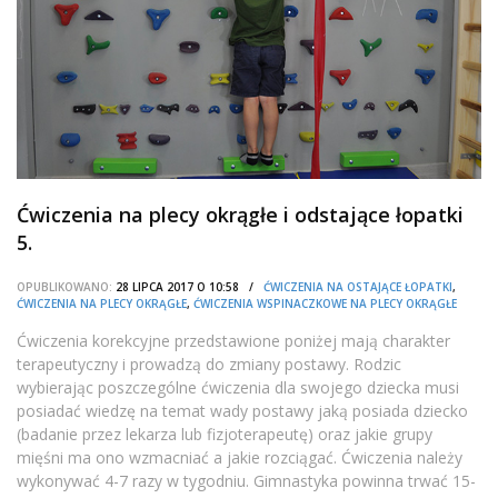
Ćwiczenia na plecy okrągłe i odstające łopatki
5.
OPUBLIKOWANO:
28 LIPCA 2017 O 10:58 /
ĆWICZENIA NA OSTAJĄCE ŁOPATKI
,
ĆWICZENIA NA PLECY OKRĄGŁE
,
ĆWICZENIA WSPINACZKOWE NA PLECY OKRĄGŁE
Ćwiczenia korekcyjne przedstawione poniżej mają charakter
terapeutyczny i prowadzą do zmiany postawy. Rodzic
wybierając poszczególne ćwiczenia dla swojego dziecka musi
posiadać wiedzę na temat wady postawy jaką posiada dziecko
(badanie przez lekarza lub fizjoterapeutę) oraz jakie grupy
mięśni ma ono wzmacniać a jakie rozciągać. Ćwiczenia należy
wykonywać 4-7 razy w tygodniu. Gimnastyka powinna trwać 15-