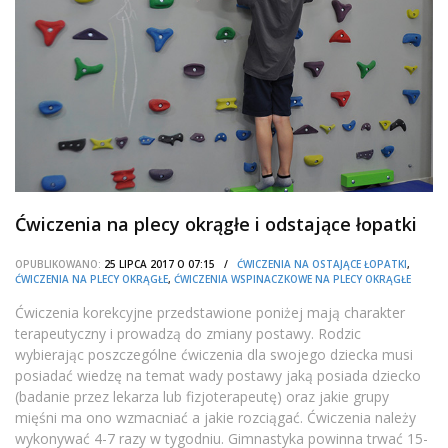
Ćwiczenia na plecy okrągłe i odstające łopatki
OPUBLIKOWANO:
25 LIPCA 2017 O 07:15 /
ĆWICZENIA NA OSTAJĄCE ŁOPATKI
,
ĆWICZENIA NA PLECY OKRĄGŁE
,
ĆWICZENIA WSPINACZKOWE NA PLECY OKRĄGŁE
Ćwiczenia korekcyjne przedstawione poniżej mają charakter
terapeutyczny i prowadzą do zmiany postawy. Rodzic
wybierając poszczególne ćwiczenia dla swojego dziecka musi
posiadać wiedzę na temat wady postawy jaką posiada dziecko
(badanie przez lekarza lub fizjoterapeutę) oraz jakie grupy
mięśni ma ono wzmacniać a jakie rozciągać. Ćwiczenia należy
wykonywać 4-7 razy w tygodniu. Gimnastyka powinna trwać 15-