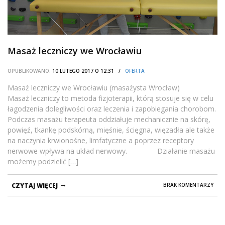
Masaż leczniczy we Wrocławiu
OPUBLIKOWANO:
10 LUTEGO 2017 O 12:31 /
OFERTA
Masaż leczniczy we Wrocławiu (masażysta Wrocław)
Masaż leczniczy to metoda fizjoterapii, którą stosuje się w celu
łagodzenia dolegliwości oraz leczenia i zapobiegania chorobom.
Podczas masażu terapeuta oddziałuje mechanicznie na skórę,
powięź, tkankę podskórną, mięśnie, ścięgna, więzadła ale także
na naczynia krwionośne, limfatyczne a poprzez receptory
nerwowe wpływa na układ nerwowy. Działanie masażu
możemy podzielić […]
CZYTAJ WIĘCEJ
BRAK KOMENTARZY