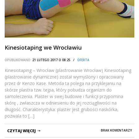
Kinesiotaping we Wrocławiu
OPUBLIKOWANO:
21 LUTEGO 2017 O 08:25 /
OFERTA
Kinesiotaping – Wrocław (plastrowanie Wrocław) Kinesiotaping
(plastrowanie dynamiczne) został wymyślony i opracowany
przez dr Kenzo Kase. Metoda ta polega na przyklejaniu na
skórze plastra tzw. tejpa, który pobudza organizm do
samoleczenia. Plaster w swej budowie i funkcji przypomina
skórę , zwłaszcza w odniesieniu do jej rozciągliwości na
długość. Charakterystyka: plaster jest grubości naskórka,
pozwala to […]
CZYTAJ WIĘCEJ
BRAK KOMENTARZY