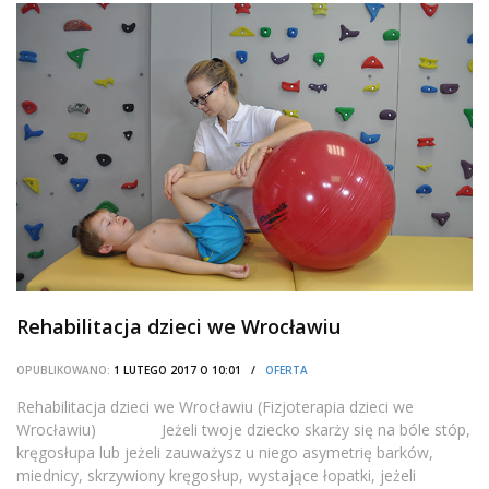
Rehabilitacja dzieci we Wrocławiu
OPUBLIKOWANO:
1 LUTEGO 2017 O 10:01 /
OFERTA
Rehabilitacja dzieci we Wrocławiu (Fizjoterapia dzieci we
Wrocławiu) Jeżeli twoje dziecko skarży się na bóle stóp,
kręgosłupa lub jeżeli zauważysz u niego asymetrię barków,
miednicy, skrzywiony kręgosłup, wystające łopatki, jeżeli