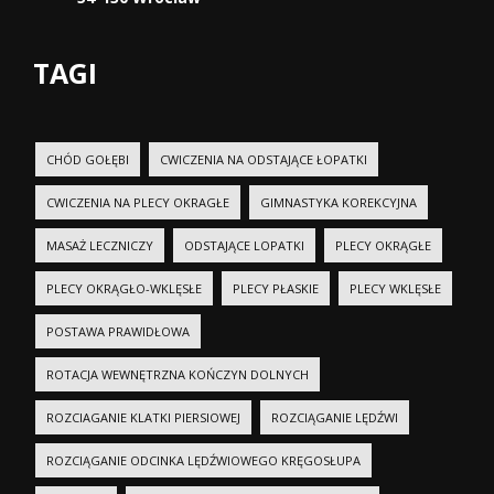
TAGI
CHÓD GOŁĘBI
CWICZENIA NA ODSTAJĄCE ŁOPATKI
CWICZENIA NA PLECY OKRAGŁE
GIMNASTYKA KOREKCYJNA
MASAŻ LECZNICZY
ODSTAJĄCE LOPATKI
PLECY OKRĄGŁE
PLECY OKRĄGŁO-WKLĘSŁE
PLECY PŁASKIE
PLECY WKLĘSŁE
POSTAWA PRAWIDŁOWA
ROTACJA WEWNĘTRZNA KOŃCZYN DOLNYCH
ROZCIAGANIE KLATKI PIERSIOWEJ
ROZCIĄGANIE LĘDŹWI
ROZCIĄGANIE ODCINKA LĘDŹWIOWEGO KRĘGOSŁUPA