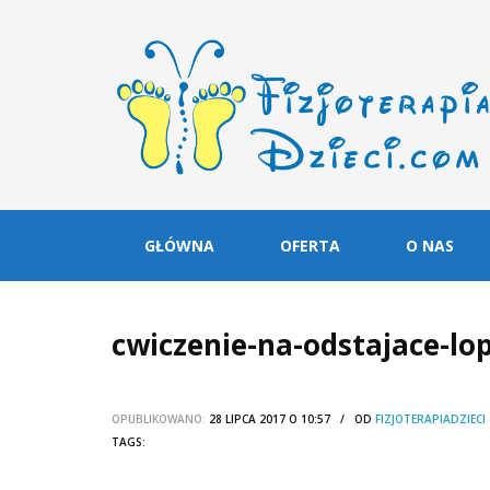
GŁÓWNA
OFERTA
O NAS
cwiczenie-na-odstajace-lopa
OPUBLIKOWANO:
28 LIPCA 2017 O 10:57 / OD
FIZJOTERAPIADZIECI
TAGS: