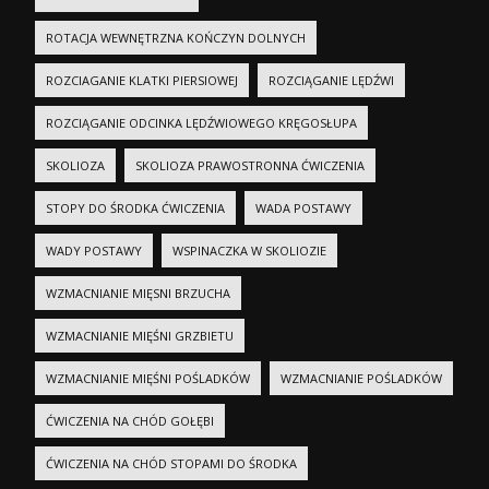
ROTACJA WEWNĘTRZNA KOŃCZYN DOLNYCH
ROZCIAGANIE KLATKI PIERSIOWEJ
ROZCIĄGANIE LĘDŹWI
ROZCIĄGANIE ODCINKA LĘDŹWIOWEGO KRĘGOSŁUPA
SKOLIOZA
SKOLIOZA PRAWOSTRONNA ĆWICZENIA
STOPY DO ŚRODKA ĆWICZENIA
WADA POSTAWY
WADY POSTAWY
WSPINACZKA W SKOLIOZIE
WZMACNIANIE MIĘSNI BRZUCHA
WZMACNIANIE MIĘŚNI GRZBIETU
WZMACNIANIE MIĘŚNI POŚLADKÓW
WZMACNIANIE POŚLADKÓW
ĆWICZENIA NA CHÓD GOŁĘBI
ĆWICZENIA NA CHÓD STOPAMI DO ŚRODKA