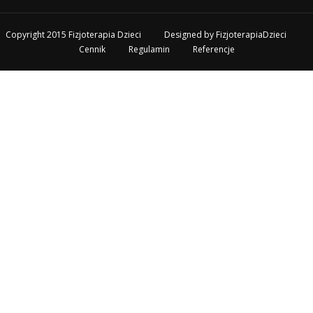
Copyright 2015 Fizjoterapia Dzieci
Designed by
FizjoterapiaDzieci
Cennik
Regulamin
Referencje