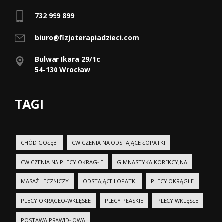
732 999 899
biuro@fizjoterapiadzieci.com
Bulwar Ikara 29/1c
54-130 Wrocław
TAGI
CHÓD GOŁĘBI
CWICZENIA NA ODSTAJĄCE ŁOPATKI
CWICZENIA NA PLECY OKRAGŁE
GIMNASTYKA KOREKCYJNA
MASAŻ LECZNICZY
ODSTAJĄCE LOPATKI
PLECY OKRĄGŁE
PLECY OKRĄGŁO-WKLĘSŁE
PLECY PŁASKIE
PLECY WKLĘSŁE
POSTAWA PRAWIDŁOWA