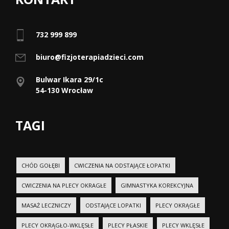
732 999 899
biuro@fizjoterapiadzieci.com
Bulwar Ikara 29/1c
54-130 Wrocław
TAGI
CHÓD GOŁĘBI
CWICZENIA NA ODSTAJĄCE ŁOPATKI
CWICZENIA NA PLECY OKRAGŁE
GIMNASTYKA KOREKCYJNA
MASAŻ LECZNICZY
ODSTAJĄCE LOPATKI
PLECY OKRĄGŁE
PLECY OKRĄGŁO-WKLĘSŁE
PLECY PŁASKIE
PLECY WKLĘSŁE