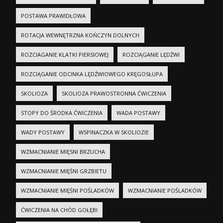
POSTAWA PRAWIDŁOWA
ROTACJA WEWNĘTRZNA KOŃCZYN DOLNYCH
ROZCIAGANIE KLATKI PIERSIOWEJ
ROZCIĄGANIE LĘDŹWI
ROZCIĄGANIE ODCINKA LĘDŹWIOWEGO KRĘGOSŁUPA
SKOLIOZA
SKOLIOZA PRAWOSTRONNA ĆWICZENIA
STOPY DO ŚRODKA ĆWICZENIA
WADA POSTAWY
WADY POSTAWY
WSPINACZKA W SKOLIOZIE
WZMACNIANIE MIĘSNI BRZUCHA
WZMACNIANIE MIĘŚNI GRZBIETU
WZMACNIANIE MIĘŚNI POŚLADKÓW
WZMACNIANIE POŚLADKÓW
ĆWICZENIA NA CHÓD GOŁĘBI