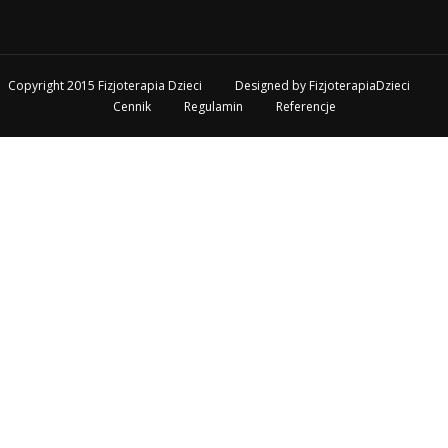
Copyright 2015 Fizjoterapia Dzieci
Designed by
FizjoterapiaDzieci
Cennik
Regulamin
Referencje