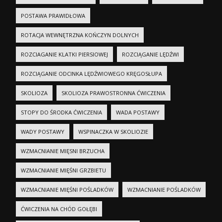
POSTAWA PRAWIDŁOWA
ROTACJA WEWNĘTRZNA KOŃCZYN DOLNYCH
ROZCIAGANIE KLATKI PIERSIOWEJ
ROZCIĄGANIE LĘDŹWI
ROZCIĄGANIE ODCINKA LĘDŹWIOWEGO KRĘGOSŁUPA
SKOLIOZA
SKOLIOZA PRAWOSTRONNA ĆWICZENIA
STOPY DO ŚRODKA ĆWICZENIA
WADA POSTAWY
WADY POSTAWY
WSPINACZKA W SKOLIOZIE
WZMACNIANIE MIĘSNI BRZUCHA
WZMACNIANIE MIĘŚNI GRZBIETU
WZMACNIANIE MIĘŚNI POŚLADKÓW
WZMACNIANIE POŚLADKÓW
ĆWICZENIA NA CHÓD GOŁĘBI