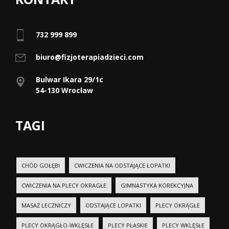
732 999 899
biuro@fizjoterapiadzieci.com
Bulwar Ikara 29/1c
54-130 Wrocław
TAGI
CHÓD GOŁĘBI
CWICZENIA NA ODSTAJĄCE ŁOPATKI
CWICZENIA NA PLECY OKRAGŁE
GIMNASTYKA KOREKCYJNA
MASAŻ LECZNICZY
ODSTAJĄCE LOPATKI
PLECY OKRĄGŁE
PLECY OKRĄGŁO-WKLĘSŁE
PLECY PŁASKIE
PLECY WKLĘSŁE