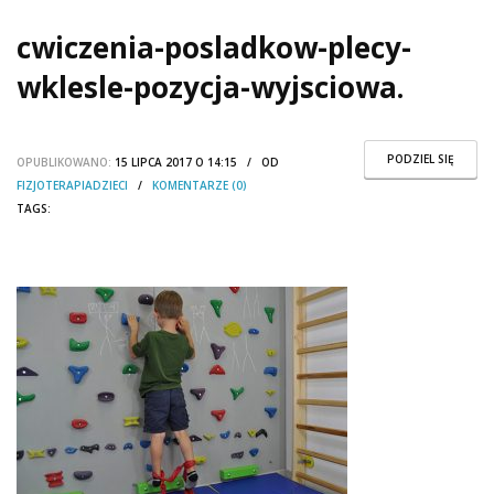
cwiczenia-posladkow-plecy-
wklesle-pozycja-wyjsciowa.
PODZIEL SIĘ
OPUBLIKOWANO:
15 LIPCA 2017 O 14:15 / OD
FIZJOTERAPIADZIECI
/
KOMENTARZE (0)
TAGS: