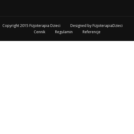
Copyright 2015 Fizjoterapia Dzieci
Designed by
FizjoterapiaDzieci
Cennik
Regulamin
Referencje