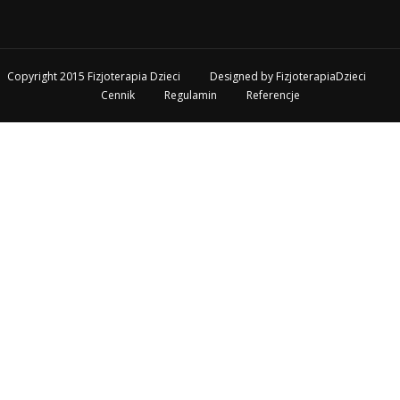
Copyright 2015 Fizjoterapia Dzieci
Designed by
FizjoterapiaDzieci
Cennik
Regulamin
Referencje