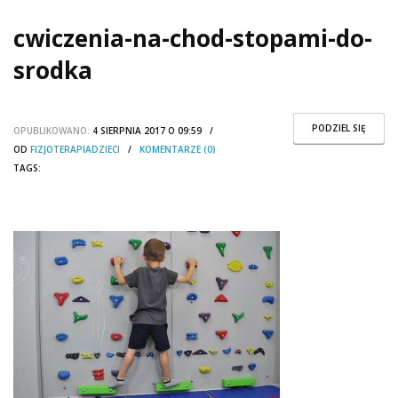
cwiczenia-na-chod-stopami-do-
srodka
PODZIEL SIĘ
OPUBLIKOWANO:
4 SIERPNIA 2017 O 09:59 /
OD
FIZJOTERAPIADZIECI
/
KOMENTARZE (0)
TAGS: