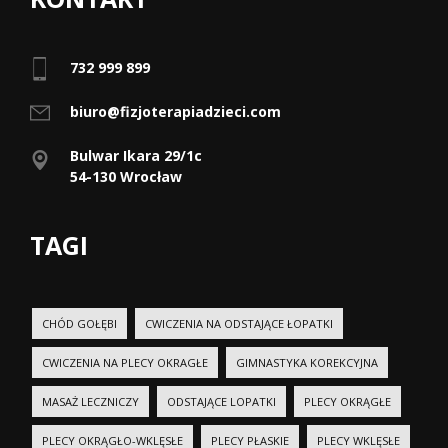
732 999 899
biuro@fizjoterapiadzieci.com
Bulwar Ikara 29/1c
54-130 Wrocław
TAGI
CHÓD GOŁĘBI
CWICZENIA NA ODSTAJĄCE ŁOPATKI
CWICZENIA NA PLECY OKRAGŁE
GIMNASTYKA KOREKCYJNA
MASAŻ LECZNICZY
ODSTAJĄCE LOPATKI
PLECY OKRĄGŁE
PLECY OKRĄGŁO-WKLĘSŁE
PLECY PŁASKIE
PLECY WKLĘSŁE