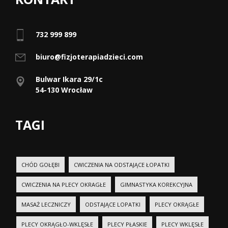
732 999 899
biuro@fizjoterapiadzieci.com
Bulwar Ikara 29/1c
54-130 Wrocław
TAGI
CHÓD GOŁĘBI
CWICZENIA NA ODSTAJĄCE ŁOPATKI
CWICZENIA NA PLECY OKRAGŁE
GIMNASTYKA KOREKCYJNA
MASAŻ LECZNICZY
ODSTAJĄCE LOPATKI
PLECY OKRĄGŁE
PLECY OKRĄGŁO-WKLĘSŁE
PLECY PŁASKIE
PLECY WKLĘSŁE