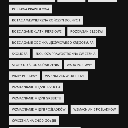
POSTAWA PRAWIDŁOWA
ROTACJA WEWNĘTRZNA KOŃCZYN DOLNYCH
ROZCIAGANIE KLATKI PIERSIOWEJ
ROZCIĄGANIE LĘDŹWI
ROZCIĄGANIE ODCINKA LĘDŹWIOWEGO KRĘGOSŁUPA
SKOLIOZA
SKOLIOZA PRAWOSTRONNA ĆWICZENIA
STOPY DO ŚRODKA ĆWICZENIA
WADA POSTAWY
WADY POSTAWY
WSPINACZKA W SKOLIOZIE
WZMACNIANIE MIĘSNI BRZUCHA
WZMACNIANIE MIĘŚNI GRZBIETU
WZMACNIANIE MIĘŚNI POŚLADKÓW
WZMACNIANIE POŚLADKÓW
ĆWICZENIA NA CHÓD GOŁĘBI