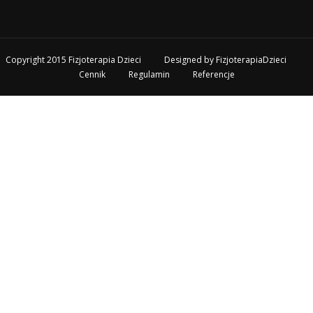
Copyright 2015 Fizjoterapia Dzieci
Designed by
FizjoterapiaDzieci
Cennik
Regulamin
Referencje