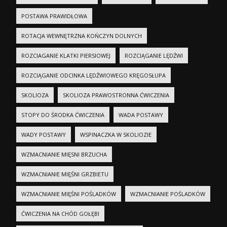
POSTAWA PRAWIDŁOWA
ROTACJA WEWNĘTRZNA KOŃCZYN DOLNYCH
ROZCIAGANIE KLATKI PIERSIOWEJ
ROZCIĄGANIE LĘDŹWI
ROZCIĄGANIE ODCINKA LĘDŹWIOWEGO KRĘGOSŁUPA
SKOLIOZA
SKOLIOZA PRAWOSTRONNA ĆWICZENIA
STOPY DO ŚRODKA ĆWICZENIA
WADA POSTAWY
WADY POSTAWY
WSPINACZKA W SKOLIOZIE
WZMACNIANIE MIĘSNI BRZUCHA
WZMACNIANIE MIĘŚNI GRZBIETU
WZMACNIANIE MIĘŚNI POŚLADKÓW
WZMACNIANIE POŚLADKÓW
ĆWICZENIA NA CHÓD GOŁĘBI