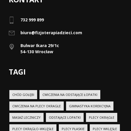
732 999 899
biuro@fizjoterapiadzieci.com
Bulwar Ikara 29/1c
54-130 Wrocław
TAGI
CHÓD GOŁĘBI
CWICZENIA NA ODSTAJĄCE ŁOPATKI
CWICZENIA NA PLECY OKRAGŁE
GIMNASTYKA KOREKCYJNA
MASAŻ LECZNICZY
ODSTAJĄCE LOPATKI
PLECY OKRĄGŁE
PLECY OKRĄGŁO-WKLĘSŁE
PLECY PŁASKIE
PLECY WKLĘSŁE