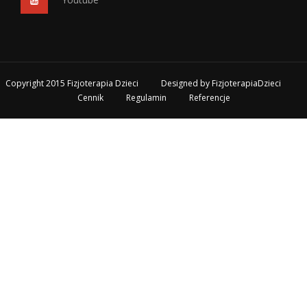
Copyright 2015 Fizjoterapia Dzieci
Designed by
FizjoterapiaDzieci
Cennik
Regulamin
Referencje