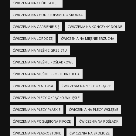
ĆWICZENIA NA CHÓD GOŁĘBI
ĆWICZENIA NA CHÓD STOPAMI DO ŚRODKA
ĆWICZENIA NA GARBIENIE SIĘ
ĆWICZENIA NA KONCZYNY DOLNE
ĆWICZENIA NA LORDOZĘ
ĆWICZENIA NA MIĘŚNIE BRZUCHA
ĆWICZENIA NA MIĘŚNIE GRZBIETU
ĆWICZENIA NA MIĘŚNIE POŚLADKOWE
ĆWICZENIA NA MIĘŚNIE PROSTE BRZUCHA
ĆWICZENIA NA PLATFUSA
ĆWICZENIA NAPLECY OKRĄGŁE
ĆWICZENIA NA PLECY OKRĄGŁO-WKLĘSŁE
ĆWICZENIA NA PLECY PŁASKIE
ĆWICZENIA NA PLECY WKLĘSŁE
ĆWICZENIA NA POGŁĘBIONĄ KIFOZĘ
ĆWICZENIA NA POŚLADKI
ĆWICZENIA NA PŁASKOSTOPIE
ĆWICZENIA NA SKOLIOZĘ