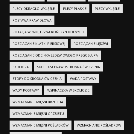
PLECY OKRĄGŁO-WKLĘSŁE
PLECY PŁASKIE
PLECY WKLĘSŁE
POSTAWA PRAWIDŁOWA
ROTACJA WEWNĘTRZNA KOŃCZYN DOLNYCH
ROZCIAGANIE KLATKI PIERSIOWEJ
ROZCIĄGANIE LĘDŹWI
ROZCIĄGANIE ODCINKA LĘDŹWIOWEGO KRĘGOSŁUPA
SKOLIOZA
SKOLIOZA PRAWOSTRONNA ĆWICZENIA
STOPY DO ŚRODKA ĆWICZENIA
WADA POSTAWY
WADY POSTAWY
WSPINACZKA W SKOLIOZIE
WZMACNIANIE MIĘSNI BRZUCHA
WZMACNIANIE MIĘŚNI GRZBIETU
WZMACNIANIE MIĘŚNI POŚLADKÓW
WZMACNIANIE POŚLADKÓW