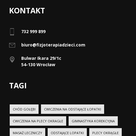
KONTAKT
732 999 899
biuro@fizjoterapiadzieci.com
Bulwar Ikara 29/1c
54-130 Wrocław
TAGI
CHÓD GOŁĘBI
CWICZENIA NA ODSTAJĄCE ŁOPATKI
CWICZENIA NA PLECY OKRAGŁE
GIMNASTYKA KOREKCYJNA
MASAŻ LECZNICZY
ODSTAJĄCE LOPATKI
PLECY OKRĄGŁE