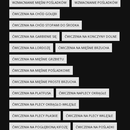
WZMACNIANIE MIĘŚNI POŚLADKÓW
WZMACNIANIE POŚLADKÓW
ĆWICZENIA NA CHÓD GOŁĘBI
ĆWICZENIA NA CHÓD STOPAMI DO ŚRODKA
ĆWICZENIA NA GARBIENIE SIĘ
ĆWICZENIA NA KONCZYNY DOLNE
ĆWICZENIA NA LORDOZĘ
ĆWICZENIA NA MIĘŚNIE BRZUCHA
ĆWICZENIA NA MIĘŚNIE GRZBIETU
ĆWICZENIA NA MIĘŚNIE POŚLADKOWE
ĆWICZENIA NA MIĘŚNIE PROSTE BRZUCHA
ĆWICZENIA NA PLATFUSA
ĆWICZENIA NAPLECY OKRĄGŁE
ĆWICZENIA NA PLECY OKRĄGŁO-WKLĘSŁE
ĆWICZENIA NA PLECY PŁASKIE
ĆWICZENIA NA PLECY WKLĘSŁE
ĆWICZENIA NA POGŁĘBIONĄ KIFOZĘ
ĆWICZENIA NA POŚLADKI