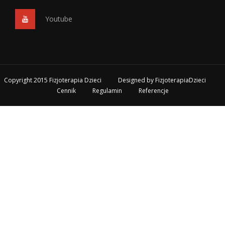
Youtube
Copyright 2015 Fizjoterapia Dzieci
Designed by
FizjoterapiaDzieci
Cennik
Regulamin
Referencje