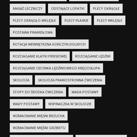
MASAŻ LECZNICZY
ODSTAJĄCE LOPATKI
PLECY OKRĄGŁE
PLECY OKRĄGŁO-WKLĘSŁE
PLECY PŁASKIE
PLECY WKLĘSŁE
POSTAWA PRAWIDŁOWA
ROTACJA WEWNĘTRZNA KOŃCZYN DOLNYCH
ROZCIAGANIE KLATKI PIERSIOWEJ
ROZCIĄGANIE LĘDŹWI
ROZCIĄGANIE ODCINKA LĘDŹWIOWEGO KRĘGOSŁUPA
SKOLIOZA
SKOLIOZA PRAWOSTRONNA ĆWICZENIA
STOPY DO ŚRODKA ĆWICZENIA
WADA POSTAWY
WADY POSTAWY
WSPINACZKA W SKOLIOZIE
WZMACNIANIE MIĘSNI BRZUCHA
WZMACNIANIE MIĘŚNI GRZBIETU