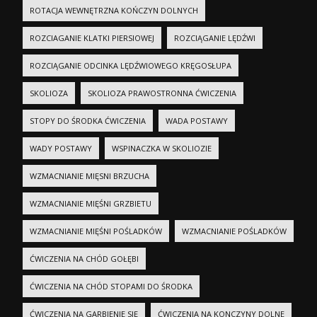
ROTACJA WEWNĘTRZNA KOŃCZYN DOLNYCH
ROZCIAGANIE KLATKI PIERSIOWEJ
ROZCIĄGANIE LĘDŹWI
ROZCIĄGANIE ODCINKA LĘDŹWIOWEGO KRĘGOSŁUPA
SKOLIOZA
SKOLIOZA PRAWOSTRONNA ĆWICZENIA
STOPY DO ŚRODKA ĆWICZENIA
WADA POSTAWY
WADY POSTAWY
WSPINACZKA W SKOLIOZIE
WZMACNIANIE MIĘSNI BRZUCHA
WZMACNIANIE MIĘŚNI GRZBIETU
WZMACNIANIE MIĘŚNI POŚLADKÓW
WZMACNIANIE POŚLADKÓW
ĆWICZENIA NA CHÓD GOŁĘBI
ĆWICZENIA NA CHÓD STOPAMI DO ŚRODKA
ĆWICZENIA NA GARBIENIE SIĘ
ĆWICZENIA NA KONCZYNY DOLNE