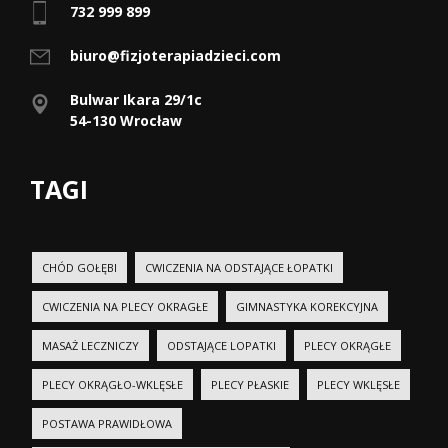
732 999 899
biuro@fizjoterapiadzieci.com
Bulwar Ikara 29/1c
54-130 Wrocław
TAGI
CHÓD GOŁĘBI
CWICZENIA NA ODSTAJĄCE ŁOPATKI
CWICZENIA NA PLECY OKRAGŁE
GIMNASTYKA KOREKCYJNA
MASAŻ LECZNICZY
ODSTAJĄCE LOPATKI
PLECY OKRĄGŁE
PLECY OKRĄGŁO-WKLĘSŁE
PLECY PŁASKIE
PLECY WKLĘSŁE
POSTAWA PRAWIDŁOWA