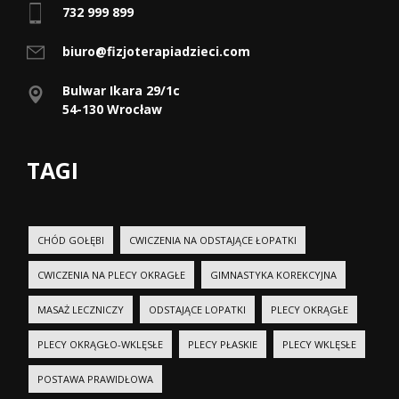
732 999 899
biuro@fizjoterapiadzieci.com
Bulwar Ikara 29/1c
54-130 Wrocław
TAGI
CHÓD GOŁĘBI
CWICZENIA NA ODSTAJĄCE ŁOPATKI
CWICZENIA NA PLECY OKRAGŁE
GIMNASTYKA KOREKCYJNA
MASAŻ LECZNICZY
ODSTAJĄCE LOPATKI
PLECY OKRĄGŁE
PLECY OKRĄGŁO-WKLĘSŁE
PLECY PŁASKIE
PLECY WKLĘSŁE
POSTAWA PRAWIDŁOWA