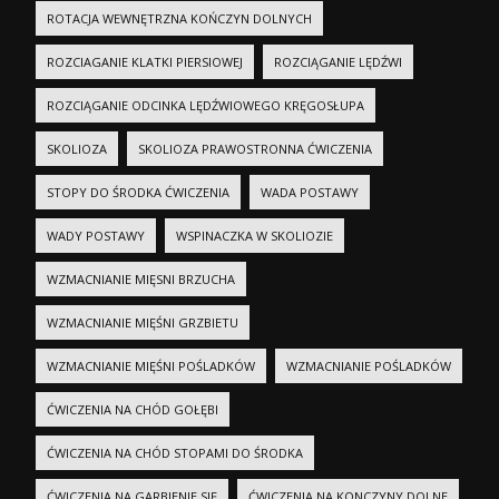
ROTACJA WEWNĘTRZNA KOŃCZYN DOLNYCH
ROZCIAGANIE KLATKI PIERSIOWEJ
ROZCIĄGANIE LĘDŹWI
ROZCIĄGANIE ODCINKA LĘDŹWIOWEGO KRĘGOSŁUPA
SKOLIOZA
SKOLIOZA PRAWOSTRONNA ĆWICZENIA
STOPY DO ŚRODKA ĆWICZENIA
WADA POSTAWY
WADY POSTAWY
WSPINACZKA W SKOLIOZIE
WZMACNIANIE MIĘSNI BRZUCHA
WZMACNIANIE MIĘŚNI GRZBIETU
WZMACNIANIE MIĘŚNI POŚLADKÓW
WZMACNIANIE POŚLADKÓW
ĆWICZENIA NA CHÓD GOŁĘBI
ĆWICZENIA NA CHÓD STOPAMI DO ŚRODKA
ĆWICZENIA NA GARBIENIE SIĘ
ĆWICZENIA NA KONCZYNY DOLNE