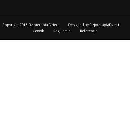
Copyright 2015 Fizjoterapia Dzieci
Designed by
FizjoterapiaDzieci
Cennik
Regulamin
Referencje