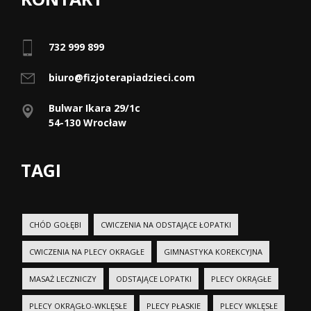
732 999 899
biuro@fizjoterapiadzieci.com
Bulwar Ikara 29/1c
54-130 Wrocław
TAGI
CHÓD GOŁĘBI
CWICZENIA NA ODSTAJĄCE ŁOPATKI
CWICZENIA NA PLECY OKRAGŁE
GIMNASTYKA KOREKCYJNA
MASAŻ LECZNICZY
ODSTAJĄCE LOPATKI
PLECY OKRĄGŁE
PLECY OKRĄGŁO-WKLĘSŁE
PLECY PŁASKIE
PLECY WKLĘSŁE