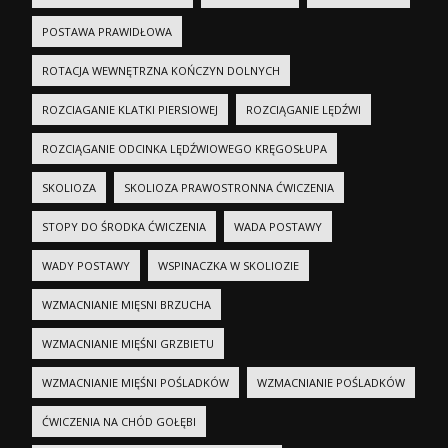
POSTAWA PRAWIDŁOWA
ROTACJA WEWNĘTRZNA KOŃCZYN DOLNYCH
ROZCIAGANIE KLATKI PIERSIOWEJ
ROZCIĄGANIE LĘDŹWI
ROZCIĄGANIE ODCINKA LĘDŹWIOWEGO KRĘGOSŁUPA
SKOLIOZA
SKOLIOZA PRAWOSTRONNA ĆWICZENIA
STOPY DO ŚRODKA ĆWICZENIA
WADA POSTAWY
WADY POSTAWY
WSPINACZKA W SKOLIOZIE
WZMACNIANIE MIĘSNI BRZUCHA
WZMACNIANIE MIĘŚNI GRZBIETU
WZMACNIANIE MIĘŚNI POŚLADKÓW
WZMACNIANIE POŚLADKÓW
ĆWICZENIA NA CHÓD GOŁĘBI