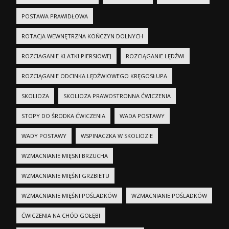
POSTAWA PRAWIDŁOWA
ROTACJA WEWNĘTRZNA KOŃCZYN DOLNYCH
ROZCIAGANIE KLATKI PIERSIOWEJ
ROZCIĄGANIE LĘDŹWI
ROZCIĄGANIE ODCINKA LĘDŹWIOWEGO KRĘGOSŁUPA
SKOLIOZA
SKOLIOZA PRAWOSTRONNA ĆWICZENIA
STOPY DO ŚRODKA ĆWICZENIA
WADA POSTAWY
WADY POSTAWY
WSPINACZKA W SKOLIOZIE
WZMACNIANIE MIĘSNI BRZUCHA
WZMACNIANIE MIĘŚNI GRZBIETU
WZMACNIANIE MIĘŚNI POŚLADKÓW
WZMACNIANIE POŚLADKÓW
ĆWICZENIA NA CHÓD GOŁĘBI