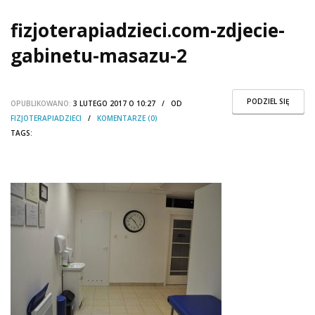
fizjoterapiadzieci.com-zdjecie-
gabinetu-masazu-2
PODZIEL SIĘ
OPUBLIKOWANO:
3 LUTEGO 2017 O 10:27 / OD
FIZJOTERAPIADZIECI
/
KOMENTARZE (0)
TAGS: