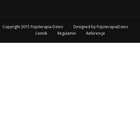
Copyright 2015 Fizjoterapia Dzieci
Designed by
FizjoterapiaDzieci
Cennik
Regulamin
Referencje