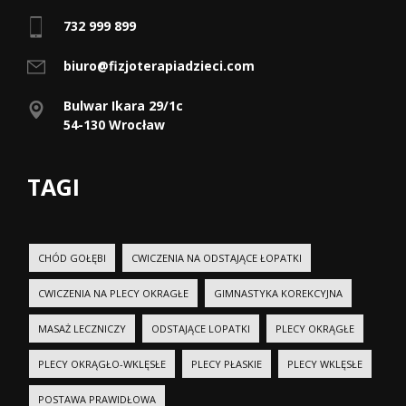
732 999 899
biuro@fizjoterapiadzieci.com
Bulwar Ikara 29/1c
54-130 Wrocław
TAGI
CHÓD GOŁĘBI
CWICZENIA NA ODSTAJĄCE ŁOPATKI
CWICZENIA NA PLECY OKRAGŁE
GIMNASTYKA KOREKCYJNA
MASAŻ LECZNICZY
ODSTAJĄCE LOPATKI
PLECY OKRĄGŁE
PLECY OKRĄGŁO-WKLĘSŁE
PLECY PŁASKIE
PLECY WKLĘSŁE
POSTAWA PRAWIDŁOWA