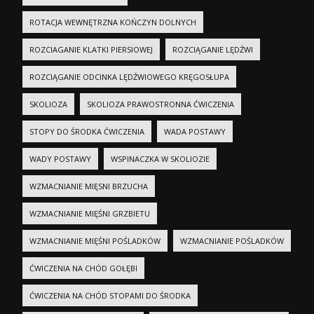
ROTACJA WEWNĘTRZNA KOŃCZYN DOLNYCH
ROZCIAGANIE KLATKI PIERSIOWEJ
ROZCIĄGANIE LĘDŹWI
ROZCIĄGANIE ODCINKA LĘDŹWIOWEGO KRĘGOSŁUPA
SKOLIOZA
SKOLIOZA PRAWOSTRONNA ĆWICZENIA
STOPY DO ŚRODKA ĆWICZENIA
WADA POSTAWY
WADY POSTAWY
WSPINACZKA W SKOLIOZIE
WZMACNIANIE MIĘSNI BRZUCHA
WZMACNIANIE MIĘŚNI GRZBIETU
WZMACNIANIE MIĘŚNI POŚLADKÓW
WZMACNIANIE POŚLADKÓW
ĆWICZENIA NA CHÓD GOŁĘBI
ĆWICZENIA NA CHÓD STOPAMI DO ŚRODKA