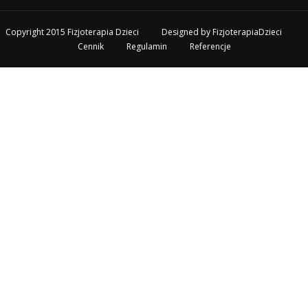
Copyright 2015 Fizjoterapia Dzieci
Designed by
FizjoterapiaDzieci
Cennik
Regulamin
Referencje