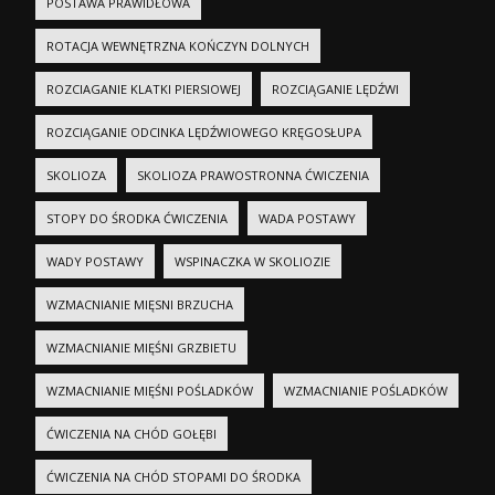
POSTAWA PRAWIDŁOWA
ROTACJA WEWNĘTRZNA KOŃCZYN DOLNYCH
ROZCIAGANIE KLATKI PIERSIOWEJ
ROZCIĄGANIE LĘDŹWI
ROZCIĄGANIE ODCINKA LĘDŹWIOWEGO KRĘGOSŁUPA
SKOLIOZA
SKOLIOZA PRAWOSTRONNA ĆWICZENIA
STOPY DO ŚRODKA ĆWICZENIA
WADA POSTAWY
WADY POSTAWY
WSPINACZKA W SKOLIOZIE
WZMACNIANIE MIĘSNI BRZUCHA
WZMACNIANIE MIĘŚNI GRZBIETU
WZMACNIANIE MIĘŚNI POŚLADKÓW
WZMACNIANIE POŚLADKÓW
ĆWICZENIA NA CHÓD GOŁĘBI
ĆWICZENIA NA CHÓD STOPAMI DO ŚRODKA