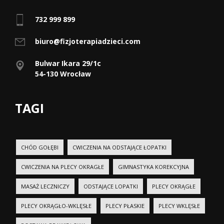
732 999 899
biuro@fizjoterapiadzieci.com
Bulwar Ikara 29/1c
54-130 Wrocław
TAGI
CHÓD GOŁĘBI
CWICZENIA NA ODSTAJĄCE ŁOPATKI
CWICZENIA NA PLECY OKRAGŁE
GIMNASTYKA KOREKCYJNA
MASAŻ LECZNICZY
ODSTAJĄCE LOPATKI
PLECY OKRĄGŁE
PLECY OKRĄGŁO-WKLĘSŁE
PLECY PŁASKIE
PLECY WKLĘSŁE