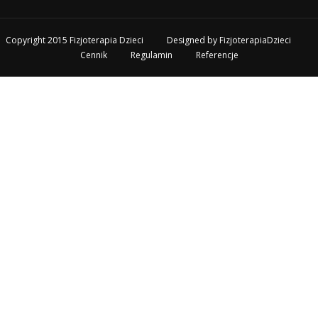
Copyright 2015 Fizjoterapia Dzieci
Designed by
FizjoterapiaDzieci
Cennik
Regulamin
Referencje