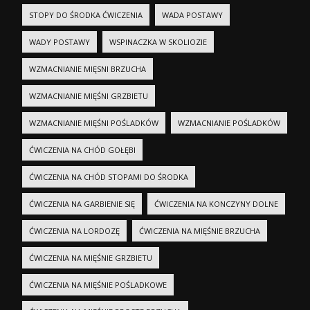
STOPY DO ŚRODKA ĆWICZENIA
WADA POSTAWY
WADY POSTAWY
WSPINACZKA W SKOLIOZIE
WZMACNIANIE MIĘSNI BRZUCHA
WZMACNIANIE MIĘŚNI GRZBIETU
WZMACNIANIE MIĘŚNI POŚLADKÓW
WZMACNIANIE POŚLADKÓW
ĆWICZENIA NA CHÓD GOŁĘBI
ĆWICZENIA NA CHÓD STOPAMI DO ŚRODKA
ĆWICZENIA NA GARBIENIE SIĘ
ĆWICZENIA NA KONCZYNY DOLNE
ĆWICZENIA NA LORDOZĘ
ĆWICZENIA NA MIĘŚNIE BRZUCHA
ĆWICZENIA NA MIĘŚNIE GRZBIETU
ĆWICZENIA NA MIĘŚNIE POŚLADKOWE