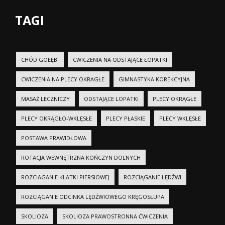
TAGI
CHÓD GOŁĘBI
CWICZENIA NA ODSTAJĄCE ŁOPATKI
CWICZENIA NA PLECY OKRAGŁE
GIMNASTYKA KOREKCYJNA
MASAŻ LECZNICZY
ODSTAJĄCE LOPATKI
PLECY OKRĄGŁE
PLECY OKRĄGŁO-WKLĘSŁE
PLECY PŁASKIE
PLECY WKLĘSŁE
POSTAWA PRAWIDŁOWA
ROTACJA WEWNĘTRZNA KOŃCZYN DOLNYCH
ROZCIAGANIE KLATKI PIERSIOWEJ
ROZCIĄGANIE LĘDŹWI
ROZCIĄGANIE ODCINKA LĘDŹWIOWEGO KRĘGOSŁUPA
SKOLIOZA
SKOLIOZA PRAWOSTRONNA ĆWICZENIA