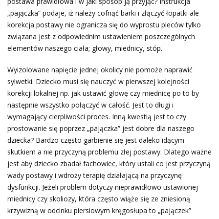
postawa prawidłowa i w jaki sposób ją przyjąć? Instrukcja
„pajączka” podaje, iż należy cofnąć barki i złączyć łopatki ale
korekcja postawy nie ogranicza się do wyprostu pleców tylko
związana jest z odpowiednim ustawieniem poszczególnych
elementów naszego ciała; głowy, miednicy, stóp.
Wyizolowane napięcie jednej okolicy nie pomoże naprawić
sylwetki. Dziecko musi się nauczyć w pierwszej kolejności
korekcji lokalnej np. jak ustawić głowę czy miednicę po to by
następnie wszystko połączyć w całość. Jest to długi i
wymagający cierpliwości proces. Inną kwestią jest to czy
prostowanie się poprzez „pajączka” jest dobre dla naszego
dziecka? Bardzo często garbienie się jest daleko idącym
skutkiem a nie przyczyną problemu złej postawy. Dlatego ważne
jest aby dziecko zbadał fachowiec, który ustali co jest przyczyną
wady postawy i wdroży terapię działającą na przyczynę
dysfunkcji. Jeżeli problem dotyczy nieprawidłowo ustawionej
miednicy czy skoliozy, która często wiąże się ze zniesioną
krzywizną w odcinku piersiowym kręgosłupa to „pajączek”