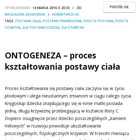
PODZIEL SIĘ
OPUBLIKOWANO:
14 MARCA 2016 O 20:33 / OD
MAGDALENA BĘDKOWSKA
/
KOMENTARZE (0)
TAGS:
POSTAWA CIAŁA
,
POSTAWA PRAWIDŁOWA
,
PROSTA POSTAWA
,
PROSTA
SYLWETKA
,
ZŁA POSTAWA DZIECKA
,
ZŁA SYLWETKA
ONTOGENEZA – proces
kształtowania postawy ciała
Proces kształtowania się postawy ciała zaczyna się w życiu
płodowym i ulega nieustannym zmianom w ciągu całego życia.
Kręgosłup dziecka znajdującego się w łonie matki posiada
jedną, długą krzywiznę przebiegającą w kształcie litery C.
Dopiero osiągnięcie przez dziecko poszczególnych „kamieni
milowych” w rozwoju powoduje ukształtowanie
poszczególnych, fizjologicznych krzywizn. W trzecim miesiącu