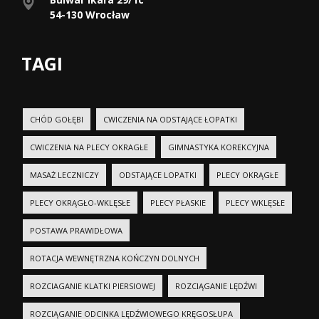
54-130 Wrocław
TAGI
CHÓD GOŁĘBI
CWICZENIA NA ODSTAJĄCE ŁOPATKI
CWICZENIA NA PLECY OKRAGŁE
GIMNASTYKA KOREKCYJNA
MASAŻ LECZNICZY
ODSTAJĄCE LOPATKI
PLECY OKRĄGŁE
PLECY OKRĄGŁO-WKLĘSŁE
PLECY PŁASKIE
PLECY WKLĘSŁE
POSTAWA PRAWIDŁOWA
ROTACJA WEWNĘTRZNA KOŃCZYN DOLNYCH
ROZCIAGANIE KLATKI PIERSIOWEJ
ROZCIĄGANIE LĘDŹWI
ROZCIĄGANIE ODCINKA LĘDŹWIOWEGO KRĘGOSŁUPA