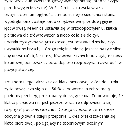
życia wraz z unoszeniem głowy wyodrębnia się lordoza szyjna (
przodowygięcie szyjne). W 9-12 miesiącu życia wraz z
osiągnięciem umiejętności samodzielnego siedzenia i stania
wyodrębniona zostaje lordoza lędźwiowa (przodowygięcie
lędźwiowe). Miednica ustawia się w przodopochyleniu, klatka
piersiowa dla zrównoważenia nieco cofa się do tyłu.
Charakterystyczna w tym okresie jest postawa dziecka, czyki
uwypuklony brzuch, którego mięśnie nie są jeszcze na tyle silne
aby utrzymać ciężar narządów wewnętrznych oraz ugięte stawy
kolanowe, ponieważ dziecko dopiero rozpoczyna aktywność w
pozycji stojącej.
Zmianom ulega także kształt klatki piersiowej, która do 1 roku
życia powiększa się o ok. 50 %. U noworodka żebra mają
poziomy przebieg, prostopadły do kręgosłupa. To powoduje, że
klatka piersiowa nie jest jeszcze w stanie odpowiednio się
rozprężyć podczas wdechu . Dlatego dziecko w tym okresie
oddycha głównie dzięki przeponie. Okres przekształcania się
klatki piersiowej, polegający na stopniowym skośnym