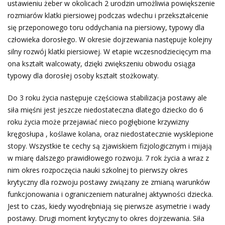
ustawieniu żeber w okolicach 2 urodzin umożliwia powiększenie
rozmiarów klatki piersiowej podczas wdechu i przekształcenie
się przeponowego toru oddychania na piersiowy, typowy dla
człowieka dorosłego. W okresie dojrzewania następuje kolejny
silny rozwój klatki piersiowej. W etapie wczesnodziecięcym ma
ona kształt walcowaty, dzięki zwiększeniu obwodu osiąga
typowy dla dorosłej osoby kształt stożkowaty.
Do 3 roku życia następuje częściowa stabilizacja postawy ale
siła mięśni jest jeszcze niedostateczna dlatego dziecko do 6
roku życia może przejawiać nieco pogłębione krzywizny
kręgosłupa , koślawe kolana, oraz niedostatecznie wysklepione
stopy. Wszystkie te cechy są zjawiskiem fizjologicznym i mijają
w miarę dalszego prawidłowego rozwoju. 7 rok życia a wraz z
nim okres rozpoczęcia nauki szkolnej to pierwszy okres
krytyczny dla rozwoju postawy związany ze zmianą warunków
funkcjonowania i ograniczeniem naturalnej aktywności dziecka.
Jest to czas, kiedy wyodrębniają się pierwsze asymetrie i wady
postawy. Drugi moment krytyczny to okres dojrzewania. Siła