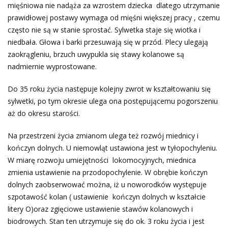
mięśniowa nie nadąża za wzrostem dziecka dlatego utrzymanie
prawidłowej postawy wymaga od mięśni większej pracy , czemu
często nie są w stanie sprostać. Sylwetka staje się wiotka i
niedbała. Głowa i barki przesuwają się w przód. Plecy ulegają
zaokrągleniu, brzuch uwypukla się stawy kolanowe są
nadmiernie wyprostowane.
Do 35 roku życia następuje kolejny zwrot w kształtowaniu się
sylwetki, po tym okresie ulega ona postępującemu pogorszeniu
aż do okresu starości.
Na przestrzeni życia zmianom ulega też rozwój miednicy i
kończyn dolnych. U niemowląt ustawiona jest w tyłopochyleniu.
W miarę rozwoju umiejętności lokomocyjnych, miednica
zmienia ustawienie na przodopochylenie. W obrębie kończyn
dolnych zaobserwować można, iż u noworodków występuje
szpotawość kolan ( ustawienie kończyn dolnych w kształcie
litery O)oraz zgięciowe ustawienie stawów kolanowych i
biodrowych. Stan ten utrzymuje się do ok. 3 roku życia i jest