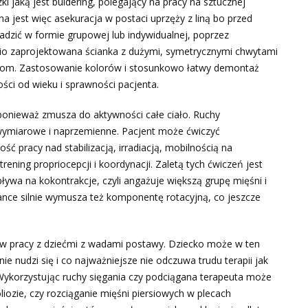
 jaką jest buldering, polegający na pracy na sztucznej
na jest więc asekuracja w postaci uprzęży z liną bo przed
dzić w formie grupowej lub indywidualnej, poprzez
io zaprojektowana ścianka z dużymi, symetrycznymi chwytami
atkom. Zastosowanie kolorów i stosunkowo łatwy demontaż
ści od wieku i sprawności pacjenta.
ponieważ zmusza do aktywności całe ciało. Ruchy
wymiarowe i naprzemienne. Pacjent może ćwiczyć
ć pracy nad stabilizacją, irradiacją, mobilnością na
rening propriocepcji i koordynacji. Zaletą tych ćwiczeń jest
wa na kokontrakcje, czyli angażuje większą grupę mięśni i
ciance silnie wymusza też komponentę rotacyjną, co jeszcze
w pracy z dziećmi z wadami postawy. Dziecko może w ten
e nudzi się i co najważniejsze nie odczuwa trudu terapii jak
Wykorzystując ruchy sięgania czy podciągana terapeuta może
iozie, czy rozciąganie mięśni piersiowych w plecach