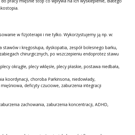
do pracy mięśnie stóp co wpływa na ich wysklepienie, dlatego
skostopia.
anie w fizjoterapii i nie tylko. Wykorzystujemy ją np. w:
wa stawów i kręgosłupa, dyskopatia, zespół bolesnego barku,
zabiegach chirurgicznych, po wszczepieniu endoprotez stawu
lecy okrągłe, plecy wklęsłe, plecy płaskie, postawa niedbała,
enia koordynacji, choroba Parkinsona, niedowłady,
 mięśniowa, deficyty czuciowe, zaburzenia integracji
 zaburzenia zachowania, zaburzenia koncentracji, ADHD,