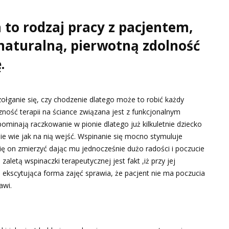
to rodzaj pracy z pacjentem,
 naturalną, pierwotną zdolność
.
zołganie się, czy chodzenie dlatego może to robić każdy
ność terapii na ściance związana jest z funkcjonalnym
minają raczkowanie w pionie dlatego już kilkuletnie dziecko
ie wie jak na nią wejść. Wspinanie się mocno stymuluje
ię on zmierzyć dając mu jednocześnie dużo radości i poczucie
letą wspinaczki terapeutycznej jest fakt ,iż przy jej
ekscytująca forma zajęć sprawia, że pacjent nie ma poczucia
awi.