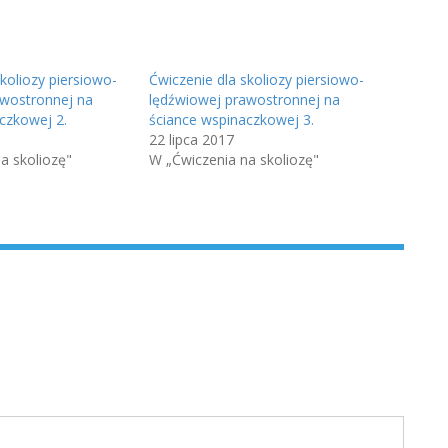
koliozy piersiowo-
Ćwiczenie dla skoliozy piersiowo-
awostronnej na
lędźwiowej prawostronnej na
czkowej 2.
ściance wspinaczkowej 3.
22 lipca 2017
a skoliozę"
W „Ćwiczenia na skoliozę"