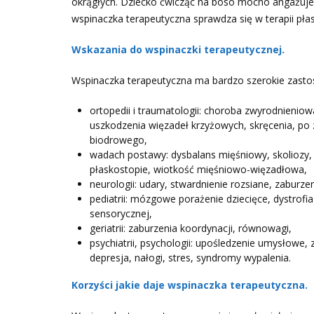
okrągłych. Dziecko ćwicząc na boso mocno angażuje 
wspinaczka terapeutyczna sprawdza się w terapii pła
Wskazania do wspinaczki terapeutycznej.
Wspinaczka terapeutyczna ma bardzo szerokie zastosow
ortopedii i traumatologii: choroba zwyrodnienio
uszkodzenia więzadeł krzyżowych, skręcenia, po 
biodrowego,
wadach postawy: dysbalans mięśniowy, skoliozy, p
płaskostopie, wiotkość mięśniowo-więzadłowa,
neurologii: udary, stwardnienie rozsiane, zaburz
pediatrii: mózgowe porażenie dziecięce, dystrofia
sensorycznej,
geriatrii: zaburzenia koordynacji, równowagi,
psychiatrii, psychologii: upośledzenie umysłowe,
depresja, nałogi, stres, syndromy wypalenia.
Korzyści jakie daje wspinaczka terapeutyczna.