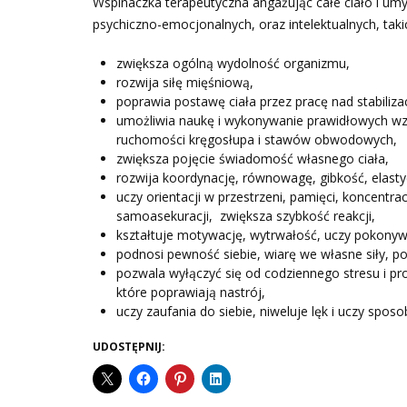
Wspinaczka terapeutyczna angażując całe ciało i umys
psychiczno-emocjonalnych, oraz intelektualnych, takic
zwiększa ogólną wydolność organizmu,
rozwija siłę mięśniową,
poprawia postawę ciała przez pracę nad stabiliza
umożliwia naukę i wykonywanie prawidłowych w
ruchomości kręgosłupa i stawów obwodowych,
zwiększa pojęcie świadomość własnego ciała,
rozwija koordynację, równowagę, gibkość, elast
uczy orientacji w przestrzeni, pamięci, koncentra
samoasekuracji, zwiększa szybkość reakcji,
kształtuje motywację, wytrwałość, uczy pokonywa
podnosi pewność siebie, wiarę we własne siły, po
pozwala wyłączyć się od codziennego stresu i p
które poprawiają nastrój,
uczy zaufania do siebie, niweluje lęk i uczy sposo
UDOSTĘPNIJ: