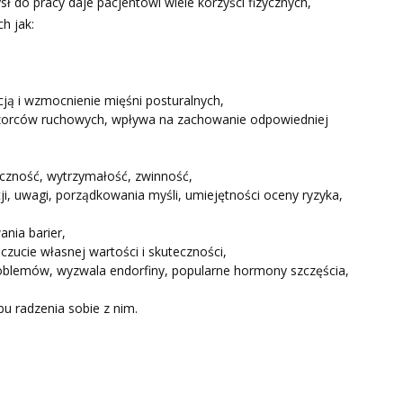
ł do pracy daje pacjentowi wiele korzyści fizycznych,
h jak:
cją i wzmocnienie mięśni posturalnych,
zorców ruchowych, wpływa na zachowanie odpowiedniej
yczność, wytrzymałość, zwinność,
cji, uwagi, porządkowania myśli, umiejętności oceny ryzyka,
nia barier,
czucie własnej wartości i skuteczności,
roblemów, wyzwala endorfiny, popularne hormony szczęścia,
bu radzenia sobie z nim.