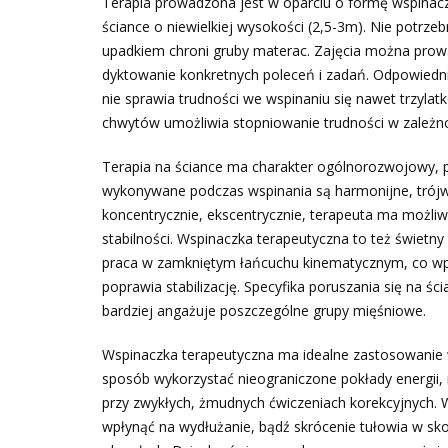
Terapia prowadzona jest w oparciu o formę wspinaczki
ściance o niewielkiej wysokości (2,5-3m). Nie potrzeb
upadkiem chroni gruby materac. Zajęcia można prowa
dyktowanie konkretnych poleceń i zadań. Odpowiedn
nie sprawia trudności we wspinaniu się nawet trzyl
chwytów umożliwia stopniowanie trudności w zależno
Terapia na ściance ma charakter ogólnorozwojowy, 
wykonywane podczas wspinania są harmonijne, trój
koncentrycznie, ekscentrycznie, terapeuta ma możliwoś
stabilności. Wspinaczka terapeutyczna to też świetny t
praca w zamkniętym łańcuchu kinematycznym, co wpły
poprawia stabilizację. Specyfika poruszania się na ś
bardziej angażuje poszczególne grupy mięśniowe.
Wspinaczka terapeutyczna ma idealne zastosowanie 
sposób wykorzystać nieograniczone pokłady energii, ni
przy zwykłych, żmudnych ćwiczeniach korekcyjnych. 
wpłynąć na wydłużanie, bądź skrócenie tułowia w skol