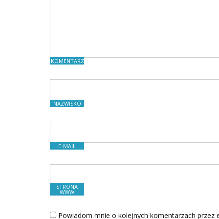
KOMENTARZE
NAZWISKO
E-MAIL
STRONA
WWW
Powiadom mnie o kolejnych komentarzach przez e