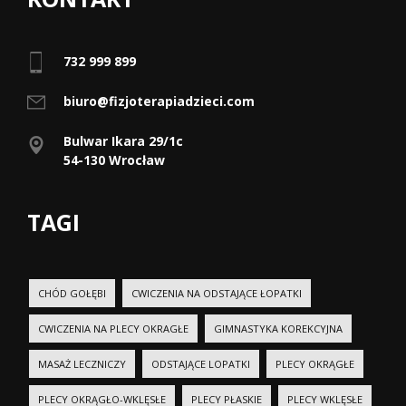
732 999 899
biuro@fizjoterapiadzieci.com
Bulwar Ikara 29/1c
54-130 Wrocław
TAGI
CHÓD GOŁĘBI
CWICZENIA NA ODSTAJĄCE ŁOPATKI
CWICZENIA NA PLECY OKRAGŁE
GIMNASTYKA KOREKCYJNA
MASAŻ LECZNICZY
ODSTAJĄCE LOPATKI
PLECY OKRĄGŁE
PLECY OKRĄGŁO-WKLĘSŁE
PLECY PŁASKIE
PLECY WKLĘSŁE