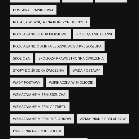
POSTAWA PRAWIDŁOWA
ROTACJA WEWNĘTRZNA KOŃCZYN DOLNYCH
ROZCIAGANIE KLATKI PIERSIOWEJ
ROZCIĄGANIE LĘDŹWI
ROZCIĄGANIE ODCINKA LĘDŹWIOWEGO KRĘGOSŁUPA
SKOLIOZA
SKOLIOZA PRAWOSTRONNA ĆWICZENIA
STOPY DO ŚRODKA ĆWICZENIA
WADA POSTAWY
WADY POSTAWY
WSPINACZKA W SKOLIOZIE
WZMACNIANIE MIĘSNI BRZUCHA
WZMACNIANIE MIĘŚNI GRZBIETU
WZMACNIANIE MIĘŚNI POŚLADKÓW
WZMACNIANIE POŚLADKÓW
ĆWICZENIA NA CHÓD GOŁĘBI