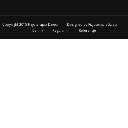
Copyright 2015 Fizjoterapia Dzieci
Designed by
FizjoterapiaDzieci
Cennik
Regulamin
Referencje