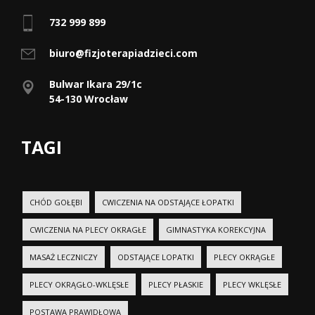
732 999 899
biuro@fizjoterapiadzieci.com
Bulwar Ikara 29/1c
54-130 Wrocław
TAGI
CHÓD GOŁĘBI
CWICZENIA NA ODSTAJĄCE ŁOPATKI
CWICZENIA NA PLECY OKRAGŁE
GIMNASTYKA KOREKCYJNA
MASAŻ LECZNICZY
ODSTAJĄCE LOPATKI
PLECY OKRĄGŁE
PLECY OKRĄGŁO-WKLĘSŁE
PLECY PŁASKIE
PLECY WKLĘSŁE
POSTAWA PRAWIDŁOWA