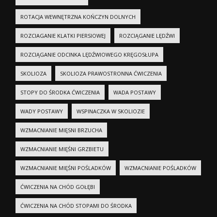
ROTACJA WEWNĘTRZNA KOŃCZYN DOLNYCH
ROZCIAGANIE KLATKI PIERSIOWEJ
ROZCIĄGANIE LĘDŹWI
ROZCIĄGANIE ODCINKA LĘDŹWIOWEGO KRĘGOSŁUPA
SKOLIOZA
SKOLIOZA PRAWOSTRONNA ĆWICZENIA
STOPY DO ŚRODKA ĆWICZENIA
WADA POSTAWY
WADY POSTAWY
WSPINACZKA W SKOLIOZIE
WZMACNIANIE MIĘSNI BRZUCHA
WZMACNIANIE MIĘŚNI GRZBIETU
WZMACNIANIE MIĘŚNI POŚLADKÓW
WZMACNIANIE POŚLADKÓW
ĆWICZENIA NA CHÓD GOŁĘBI
ĆWICZENIA NA CHÓD STOPAMI DO ŚRODKA