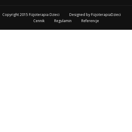
Copyright 2015 Fizjoterapia Dzieci
Designed by
FizjoterapiaDzieci
Cennik
Regulamin
Referencje