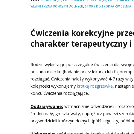
WEWNĘTRZNA KOŃCZYN DOLNYCH
,
STOPY DO ŚRODKA ĆWICZENIA
Ćwiczenia korekcyjne prze
charakter terapeutyczny 
Rodzic wybierając poszczególne ćwiczenia dla swoje
posiada dziecko (badanie przez lekarza lub fizjotera
rozciągać. Ćwiczenia należy wykonywać 4-7 razy w t
kolejności wykonujemy
krótką rozgrzewkę
, następni
końcu ćwiczenia rozciągające.
Oddziaływanie:
wzmacnianie odwodzicieli i rotato
średni mały, gruszkowaty, naprężacz powięzi szerok
przywodzicieli kończyn dolnych (półścięgnisty, półbło
Wskazania:
chód stopami do środka, chód gołębi, 