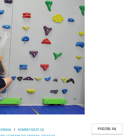
PODZIEL SIĘ
KOWSKA
/
KOMENTARZE (0)
CHÓD STOPAMI DO ŚRODKA
,
ROTACJA