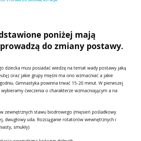
dstawione poniżej mają
i prowadzą do zmiany postawy.
go dziecka musi posiadać wiedzę na temat wady postawy jaką
peutę) oraz jakie grupy mięśni ma ono wzmacniać a jakie
ygodniu. Gimnastyka powinna trwać 15-20 minut. W pierwszej
e wybieramy ćwiczenia o charakterze wzmacniającym a na
rów zewnętrznych stawu biodrowego (mięsień pośladkowy
iej, dwugłowy uda. Rozciąganie rotatorów wewnętrznych i
niasty, smukły)
rotacja wewnętrzna kończyn dolnych