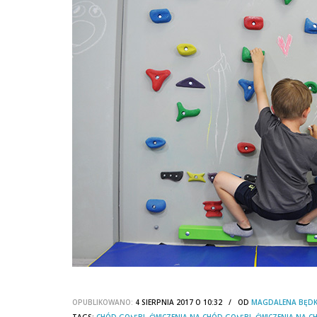
OPUBLIKOWANO:
4 SIERPNIA 2017 O 10:32 / OD
MAGDALENA BĘD
TAGS:
CHÓD GOŁĘBI
,
ĆWICZENIA NA CHÓD GOŁĘBI
,
ĆWICZENIA NA 