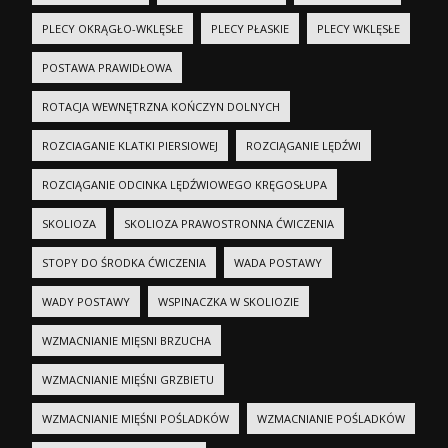
PLECY OKRĄGŁO-WKLĘSŁE
PLECY PŁASKIE
PLECY WKLĘSŁE
POSTAWA PRAWIDŁOWA
ROTACJA WEWNĘTRZNA KOŃCZYN DOLNYCH
ROZCIAGANIE KLATKI PIERSIOWEJ
ROZCIĄGANIE LĘDŹWI
ROZCIĄGANIE ODCINKA LĘDŹWIOWEGO KRĘGOSŁUPA
SKOLIOZA
SKOLIOZA PRAWOSTRONNA ĆWICZENIA
STOPY DO ŚRODKA ĆWICZENIA
WADA POSTAWY
WADY POSTAWY
WSPINACZKA W SKOLIOZIE
WZMACNIANIE MIĘSNI BRZUCHA
WZMACNIANIE MIĘŚNI GRZBIETU
WZMACNIANIE MIĘŚNI POŚLADKÓW
WZMACNIANIE POŚLADKÓW