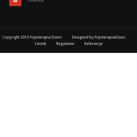
Copyright 2015 Fizjoterapia Dzieci
Designed by
FizjoterapiaDzieci
Cennik
Regulamin
Referencje