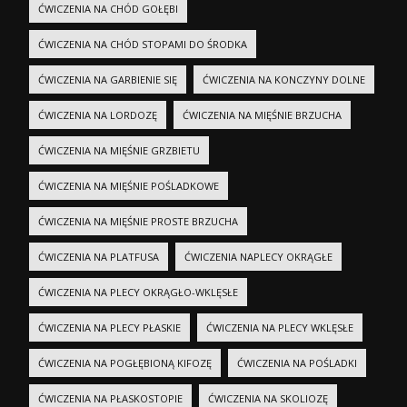
ĆWICZENIA NA CHÓD GOŁĘBI
ĆWICZENIA NA CHÓD STOPAMI DO ŚRODKA
ĆWICZENIA NA GARBIENIE SIĘ
ĆWICZENIA NA KONCZYNY DOLNE
ĆWICZENIA NA LORDOZĘ
ĆWICZENIA NA MIĘŚNIE BRZUCHA
ĆWICZENIA NA MIĘŚNIE GRZBIETU
ĆWICZENIA NA MIĘŚNIE POŚLADKOWE
ĆWICZENIA NA MIĘŚNIE PROSTE BRZUCHA
ĆWICZENIA NA PLATFUSA
ĆWICZENIA NAPLECY OKRĄGŁE
ĆWICZENIA NA PLECY OKRĄGŁO-WKLĘSŁE
ĆWICZENIA NA PLECY PŁASKIE
ĆWICZENIA NA PLECY WKLĘSŁE
ĆWICZENIA NA POGŁĘBIONĄ KIFOZĘ
ĆWICZENIA NA POŚLADKI
ĆWICZENIA NA PŁASKOSTOPIE
ĆWICZENIA NA SKOLIOZĘ