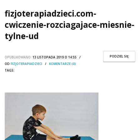
fizjoterapiadzieci.com-
cwiczenie-rozciagajace-miesnie-
tylne-ud
PODZIEL SIĘ
OPUBLIKOWANO:
13 LISTOPADA 2019 O 14:55 /
OD
FIZJOTERAPIADZIECI
/
KOMENTARZE (0)
TAGS: