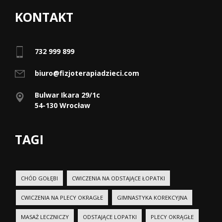
KONTAKT
732 999 899
biuro@fizjoterapiadzieci.com
Bulwar Ikara 29/1c
54-130 Wrocław
TAGI
CHÓD GOŁĘBI
CWICZENIA NA ODSTAJĄCE ŁOPATKI
CWICZENIA NA PLECY OKRAGŁE
GIMNASTYKA KOREKCYJNA
MASAŻ LECZNICZY
ODSTAJĄCE LOPATKI
PLECY OKRĄGŁE