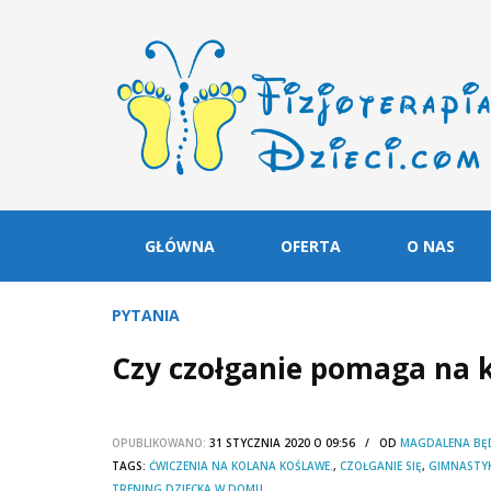
GŁÓWNA
OFERTA
O NAS
PYTANIA
Czy czołganie pomaga na 
OPUBLIKOWANO:
31 STYCZNIA 2020 O 09:56 / OD
MAGDALENA BĘ
TAGS:
ĆWICZENIA NA KOLANA KOŚLAWE.
,
CZOŁGANIE SIĘ
,
GIMNASTYK
TRENING DZIECKA W DOMU