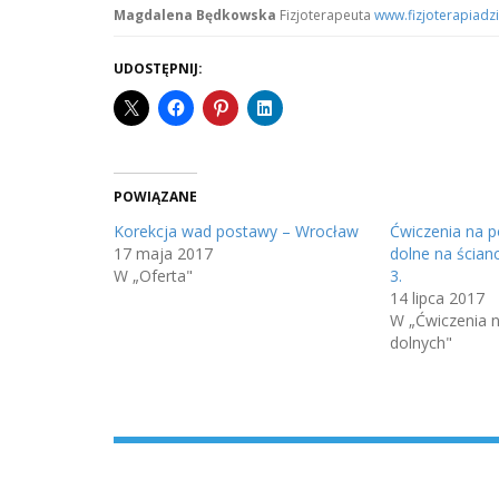
Magdalena Będkowska
Fizjoterapeuta
www.fizjoterapiadz
UDOSTĘPNIJ:
POWIĄZANE
Korekcja wad postawy – Wrocław
Ćwiczenia na p
17 maja 2017
dolne na ścian
W „Oferta"
3.
14 lipca 2017
W „Ćwiczenia n
dolnych"