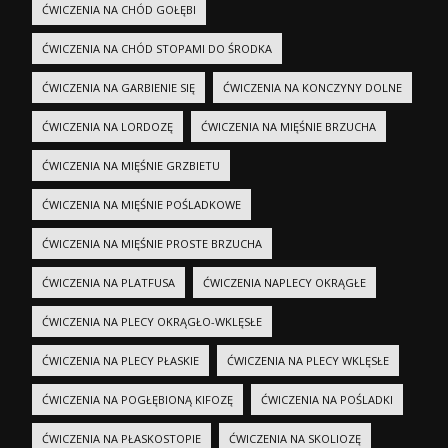
ĆWICZENIA NA CHÓD GOŁĘBI
ĆWICZENIA NA CHÓD STOPAMI DO ŚRODKA
ĆWICZENIA NA GARBIENIE SIĘ
ĆWICZENIA NA KONCZYNY DOLNE
ĆWICZENIA NA LORDOZĘ
ĆWICZENIA NA MIĘŚNIE BRZUCHA
ĆWICZENIA NA MIĘŚNIE GRZBIETU
ĆWICZENIA NA MIĘŚNIE POŚLADKOWE
ĆWICZENIA NA MIĘŚNIE PROSTE BRZUCHA
ĆWICZENIA NA PLATFUSA
ĆWICZENIA NAPLECY OKRĄGŁE
ĆWICZENIA NA PLECY OKRĄGŁO-WKLĘSŁE
ĆWICZENIA NA PLECY PŁASKIE
ĆWICZENIA NA PLECY WKLĘSŁE
ĆWICZENIA NA POGŁĘBIONĄ KIFOZĘ
ĆWICZENIA NA POŚLADKI
ĆWICZENIA NA PŁASKOSTOPIE
ĆWICZENIA NA SKOLIOZĘ