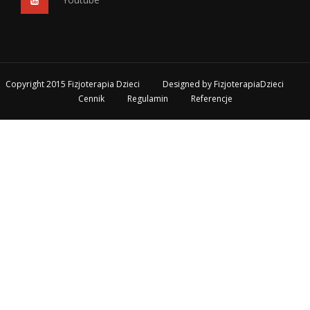
Copyright 2015 Fizjoterapia Dzieci
Designed by
FizjoterapiaDzieci
Cennik
Regulamin
Referencje