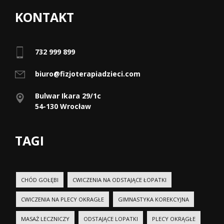
KONTAKT
732 999 899
biuro@fizjoterapiadzieci.com
Bulwar Ikara 29/1c
54-130 Wrocław
TAGI
CHÓD GOŁĘBI
CWICZENIA NA ODSTAJĄCE ŁOPATKI
CWICZENIA NA PLECY OKRAGŁE
GIMNASTYKA KOREKCYJNA
MASAŻ LECZNICZY
ODSTAJĄCE LOPATKI
PLECY OKRĄGŁE