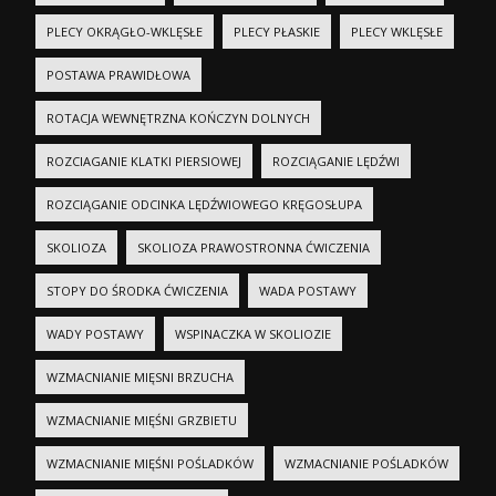
PLECY OKRĄGŁO-WKLĘSŁE
PLECY PŁASKIE
PLECY WKLĘSŁE
POSTAWA PRAWIDŁOWA
ROTACJA WEWNĘTRZNA KOŃCZYN DOLNYCH
ROZCIAGANIE KLATKI PIERSIOWEJ
ROZCIĄGANIE LĘDŹWI
ROZCIĄGANIE ODCINKA LĘDŹWIOWEGO KRĘGOSŁUPA
SKOLIOZA
SKOLIOZA PRAWOSTRONNA ĆWICZENIA
STOPY DO ŚRODKA ĆWICZENIA
WADA POSTAWY
WADY POSTAWY
WSPINACZKA W SKOLIOZIE
WZMACNIANIE MIĘSNI BRZUCHA
WZMACNIANIE MIĘŚNI GRZBIETU
WZMACNIANIE MIĘŚNI POŚLADKÓW
WZMACNIANIE POŚLADKÓW