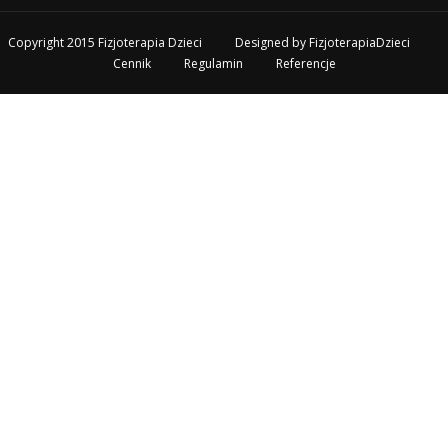
Copyright 2015 Fizjoterapia Dzieci
Designed by
FizjoterapiaDzieci
Cennik
Regulamin
Referencje