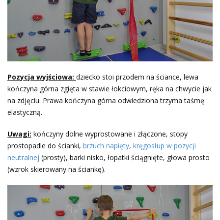
Pozycja wyjściowa:
dziecko stoi przodem na ściance, lewa
kończyna górna zgięta w stawie łokciowym, ręka na chwycie jak
na zdjęciu. Prawa kończyna górna odwiedziona trzyma taśmę
elastyczną.
Uwagi:
kończyny dolne wyprostowane i złączone, stopy
prostopadle do ścianki,
brzuch napięty
,
kręgosłup w pozycji
neutralnej
(prosty), barki nisko, łopatki ściągnięte, głowa prosto
(wzrok skierowany na ściankę).