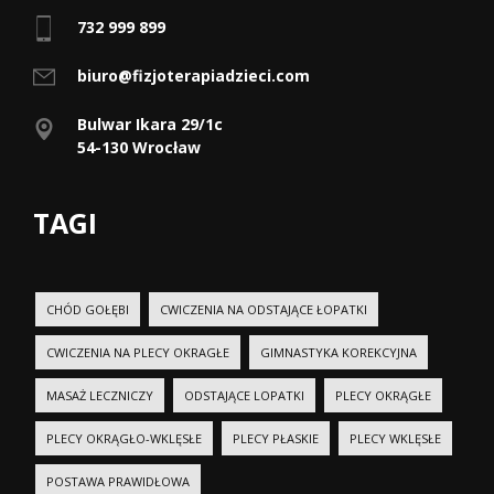
732 999 899
biuro@fizjoterapiadzieci.com
Bulwar Ikara 29/1c
54-130 Wrocław
TAGI
CHÓD GOŁĘBI
CWICZENIA NA ODSTAJĄCE ŁOPATKI
CWICZENIA NA PLECY OKRAGŁE
GIMNASTYKA KOREKCYJNA
MASAŻ LECZNICZY
ODSTAJĄCE LOPATKI
PLECY OKRĄGŁE
PLECY OKRĄGŁO-WKLĘSŁE
PLECY PŁASKIE
PLECY WKLĘSŁE
POSTAWA PRAWIDŁOWA