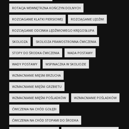
ROTACJA WEWNĘTRZNA KOŃCZYN DOLNYCH
ROZCIAGANIE KLATKI PIERSIOWEJ
ROZCIĄGANIE LĘDŹWI
ROZCIĄGANIE ODCINKA LĘDŹWIOWEGO KRĘGOSŁUPA
SKOLIOZA
SKOLIOZA PRAWOSTRONNA ĆWICZENIA
STOPY DO ŚRODKA ĆWICZENIA
WADA POSTAWY
WADY POSTAWY
WSPINACZKA W SKOLIOZIE
WZMACNIANIE MIĘSNI BRZUCHA
WZMACNIANIE MIĘŚNI GRZBIETU
WZMACNIANIE MIĘŚNI POŚLADKÓW
WZMACNIANIE POŚLADKÓW
ĆWICZENIA NA CHÓD GOŁĘBI
ĆWICZENIA NA CHÓD STOPAMI DO ŚRODKA