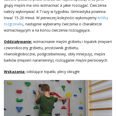
grupy mięśni ma ono wzmacniać a jakie rozciągać. Ćwiczenia
należy wykonywać 4-7 razy w tygodniu. Gimnastyka powinna
trwać 15-20 minut. W pierwszej kolejności wykonujemy
krótką
rozgrzewkę
, następnie wybieramy ćwiczenia o charakterze
wzmacniającym a na końcu ćwiczenia rozciągające.
Oddziaływanie:
wzmacnianie mięśni grzbietu i łopatek (mięsień
czworoboczny grzbietu, prostownik grzbietu,
równoległoboczne, podgrzebieniowy, obły mniejszy), mięśni
barków (mięsień naramienny); rozciąganie mięśni piersiowych.
Wskazania:
odstające łopatki, plecy okrągłe