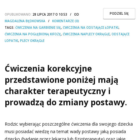
PODZIEL SIĘ
OPUBLIKOWANO:
28 LIPCA 2017 O 10:53 / OD
MAGDALENA BĘDKOWSKA
/
KOMENTARZE (0)
TAGS:
ĆWICZENIA NA GARBIENIE SIĘ
,
CWICZENIA NA ODSTAJĄCE ŁOPATKI
,
ĆWICZENIA NA POGŁĘBIONĄ KIFOZĘ
,
ĆWICZENIA NAPLECY OKRĄGŁE
,
ODSTAJĄCE
LOPATKI
,
PLECY OKRĄGŁE
Ćwiczenia korekcyjne
przedstawione poniżej mają
charakter terapeutyczny i
prowadzą do zmiany postawy.
Rodzic wybierając poszczególne ćwiczenia dla swojego dziecka
musi posiadać wiedzę na temat wady postawy jaką posiada
dziecko (badanie przez lekarza lub fizjoterapeutę) oraz jakie