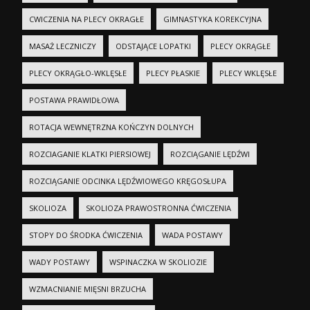
CWICZENIA NA PLECY OKRAGŁE
GIMNASTYKA KOREKCYJNA
MASAŻ LECZNICZY
ODSTAJĄCE LOPATKI
PLECY OKRĄGŁE
PLECY OKRĄGŁO-WKLĘSŁE
PLECY PŁASKIE
PLECY WKLĘSŁE
POSTAWA PRAWIDŁOWA
ROTACJA WEWNĘTRZNA KOŃCZYN DOLNYCH
ROZCIAGANIE KLATKI PIERSIOWEJ
ROZCIĄGANIE LĘDŹWI
ROZCIĄGANIE ODCINKA LĘDŹWIOWEGO KRĘGOSŁUPA
SKOLIOZA
SKOLIOZA PRAWOSTRONNA ĆWICZENIA
STOPY DO ŚRODKA ĆWICZENIA
WADA POSTAWY
WADY POSTAWY
WSPINACZKA W SKOLIOZIE
WZMACNIANIE MIĘSNI BRZUCHA