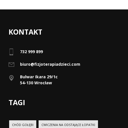
KONTAKT
732 999 899
biuro@fizjoterapiadzieci.com
Bulwar Ikara 29/1c
54-130 Wrocław
TAGI
CHÓD GOŁĘBI
CWICZENIA NA ODSTAJĄCE ŁOPATKI