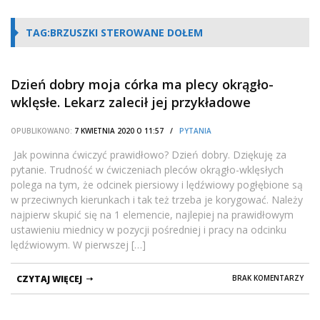
TAG:BRZUSZKI STEROWANE DOŁEM
Dzień dobry moja córka ma plecy okrągło-
wklęsłe. Lekarz zalecił jej przykładowe
ćwiczenia ale córka nie potrafi ich wykonywać
OPUBLIKOWANO:
7 KWIETNIA 2020 O 11:57 /
PYTANIA
bo co innego musi ćwiczyć „dołem” ciała a co
innego „górą”. Jak powinna ćwiczyć
Jak powinna ćwiczyć prawidłowo? Dzień dobry. Dziękuję za
pytanie. Trudność w ćwiczeniach pleców okrągło-wklęsłych
prawidłowo?
polega na tym, że odcinek piersiowy i lędźwiowy pogłębione są
w przeciwnych kierunkach i tak też trzeba je korygować. Należy
najpierw skupić się na 1 elemencie, najlepiej na prawidłowym
ustawieniu miednicy w pozycji pośredniej i pracy na odcinku
lędźwiowym. W pierwszej […]
CZYTAJ WIĘCEJ
BRAK KOMENTARZY