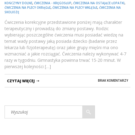
KOŃCZYNY DOLNE
,
ĆWICZENIA - KRĘGOSŁUP
,
ĆWICZENIA NA OSTAJĄCE ŁOPATKI
,
ĆWICZENIA NA PLECY OKRĄGŁE
,
ĆWICZENIA NA PLECY WKLĘSŁE
,
ĆWICZENIA NA
SKOLIOZĘ
Ćwiczenia korekcyjne przedstawione poniżej mają charakter
terapeutyczny i prowadzą do zmiany postawy. Rodzic
wybierając poszczególne ćwiczenia musi posiadać wiedzę na
temat wady postawy jaką posiada dziecko (badanie przez
lekarza lub fizjoterapeutę) oraz jakie grupy mięśni ma ono
wzmacniać a jakie rozciągać. Ćwiczenia należy wykonywać 4-7
razy w tygodniu. Gimnastyka powinna trwać 15-20 minut. W
pierwszej kolejności […]
CZYTAJ WIĘCEJ
BRAK KOMENTARZY