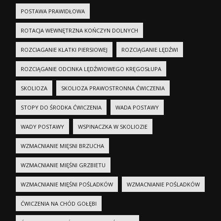
POSTAWA PRAWIDŁOWA
ROTACJA WEWNĘTRZNA KOŃCZYN DOLNYCH
ROZCIAGANIE KLATKI PIERSIOWEJ
ROZCIĄGANIE LĘDŹWI
ROZCIĄGANIE ODCINKA LĘDŹWIOWEGO KRĘGOSŁUPA
SKOLIOZA
SKOLIOZA PRAWOSTRONNA ĆWICZENIA
STOPY DO ŚRODKA ĆWICZENIA
WADA POSTAWY
WADY POSTAWY
WSPINACZKA W SKOLIOZIE
WZMACNIANIE MIĘSNI BRZUCHA
WZMACNIANIE MIĘŚNI GRZBIETU
WZMACNIANIE MIĘŚNI POŚLADKÓW
WZMACNIANIE POŚLADKÓW
ĆWICZENIA NA CHÓD GOŁĘBI