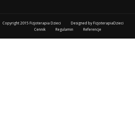
Copyright 2015 Fizjoterapia Dzieci
Designed by
FizjoterapiaDzieci
Cennik
Regulamin
Referencje