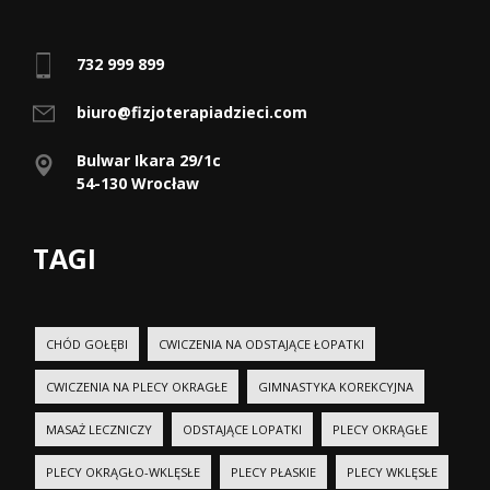
732 999 899
biuro@fizjoterapiadzieci.com
Bulwar Ikara 29/1c
54-130 Wrocław
TAGI
CHÓD GOŁĘBI
CWICZENIA NA ODSTAJĄCE ŁOPATKI
CWICZENIA NA PLECY OKRAGŁE
GIMNASTYKA KOREKCYJNA
MASAŻ LECZNICZY
ODSTAJĄCE LOPATKI
PLECY OKRĄGŁE
PLECY OKRĄGŁO-WKLĘSŁE
PLECY PŁASKIE
PLECY WKLĘSŁE